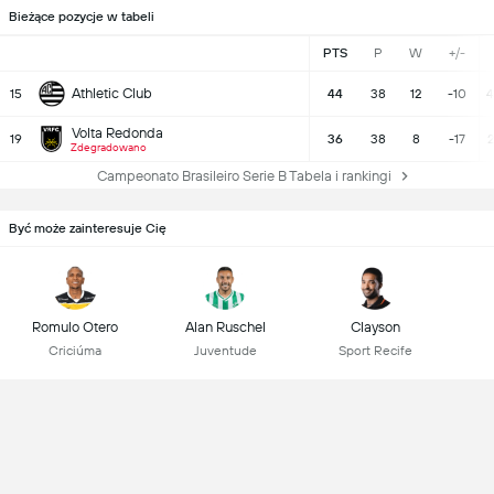
Bieżące pozycje w tabeli
PTS
P
W
+/-
Athletic Club
15
44
38
12
-10
4
Volta Redonda
19
36
38
8
-17
2
Zdegradowano
Campeonato Brasileiro Serie B Tabela i rankingi
Być może zainteresuje Cię
Romulo Otero
Alan Ruschel
Clayson
Criciúma
Juventude
Sport Recife