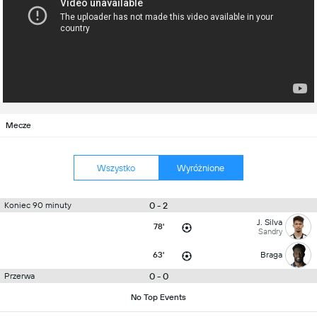
Mecze
Wszystko
Wyróżnione
0 - 2
Koniec 90 minuty
J. Silva
78'
Sandry
63'
Braga
0 - 0
Przerwa
No Top Events