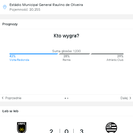
Estádio Municipal General Raulino de Oliveira
Pojemność: 20,255
Prognozy
Kto wygra?
Suma głosów: 1,230
43%
28%
29%
Volta Redonda
Remis
Athletic Club
Poprzednie
Dalej
Łeb w łeb
2
0
3