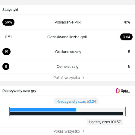
Statystyki
59%
Posiadanie Piłki
41%
0.51
Oczekiwana liczba goli
0.64
19
Oddane strzały
5
8
Celne strzały
5
Pokaż wszystko
Rzeczywisty czas gry
Rzeczywisty czas 53:24
Łączny czas 101:57
Pokaż wszystko