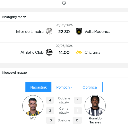
Następny mecz
08/08/2026
22:30
Inter de Limeira
Volta Redonda
09/08/2026
14:00
Athletic Club
Criciúma
Kluczowi gracze
Napastnik
Pomocnik
Obrońca
Oddane
4
1
strzały
Celne
3
1
strzały
MV
Ronaldo
0
Spalone
0
Tavares