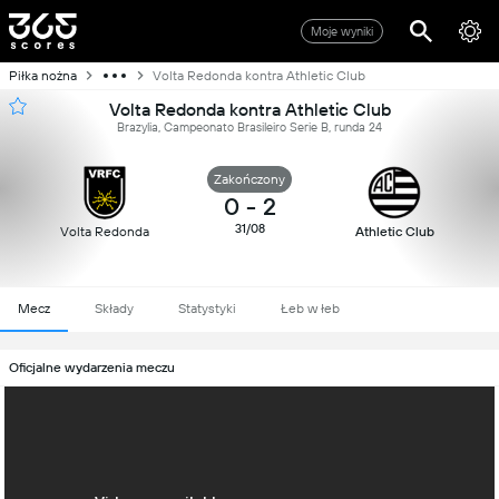
Moje wyniki
Piłka nożna
Volta Redonda kontra Athletic Club
Volta Redonda kontra Athletic Club
Brazylia, Campeonato Brasileiro Serie B, runda 24
Zakończony
0
-
2
31/08
Volta Redonda
Athletic Club
Mecz
Składy
Statystyki
Łeb w łeb
Oficjalne wydarzenia meczu