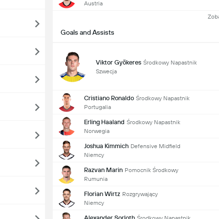
Austria
Zob
Goals and Assists
Viktor Gyökeres
Środkowy Napastnik
Szwecja
Cristiano Ronaldo
Środkowy Napastnik
Portugalia
Erling Haaland
Środkowy Napastnik
Norwegia
Joshua Kimmich
Defensive Midfield
Niemcy
Razvan Marin
Pomocnik Środkowy
Rumunia
Florian Wirtz
Rozgrywający
Niemcy
Alexander Sorloth
Środkowy Napastnik