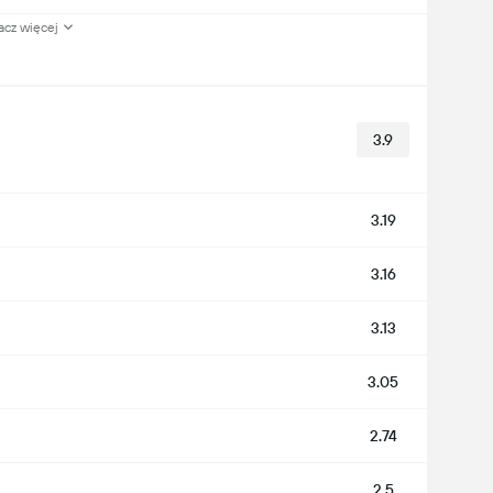
acz więcej
3.9
3.19
3.16
3.13
3.05
2.74
2.5