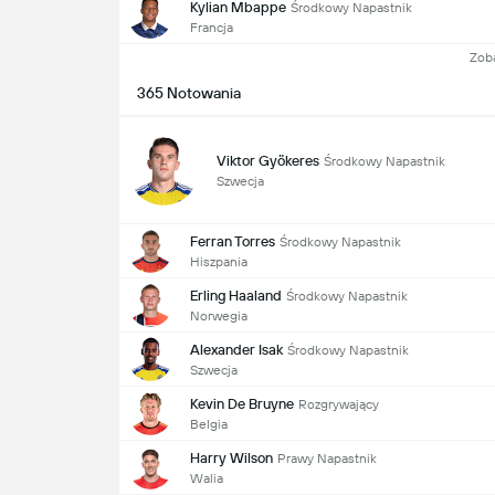
Kylian Mbappe
Środkowy Napastnik
Francja
Zob
365 Notowania
Viktor Gyökeres
Środkowy Napastnik
Szwecja
Ferran Torres
Środkowy Napastnik
Hiszpania
Erling Haaland
Środkowy Napastnik
Norwegia
Alexander Isak
Środkowy Napastnik
Szwecja
Kevin De Bruyne
Rozgrywający
Belgia
Harry Wilson
Prawy Napastnik
Walia