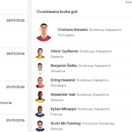
Zob
Oczekiwana liczba goli
24/09/2026
Cristiano Ronaldo
Środkowy Napastnik
Portugalia
Viktor Gyökeres
Środkowy Napastnik
24/09/2026
Szwecja
Benjamin Šeško
Środkowy Napastnik
Słowenia
Erling Haaland
Środkowy Napastnik
Norwegia
25/09/2026
Alexander Isak
Środkowy Napastnik
Szwecja
ółnocna
Kylian Mbappe
Środkowy Napastnik
Francja
25/09/2026
Scott McTominay
Pomocnik Środkowy
Szkocja