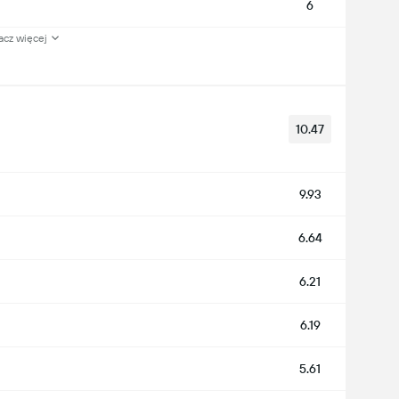
6
acz więcej
10.47
9.93
6.64
6.21
6.19
5.61