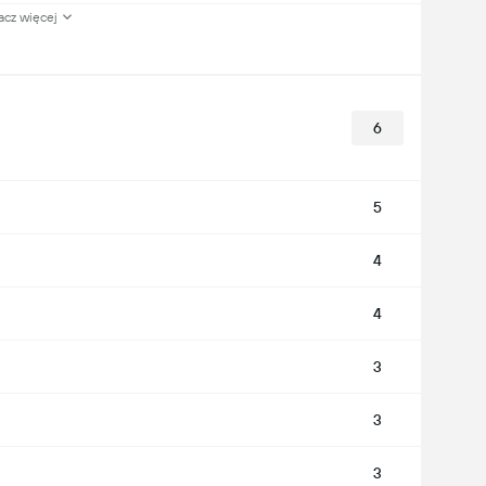
acz więcej
6
5
4
4
3
3
3