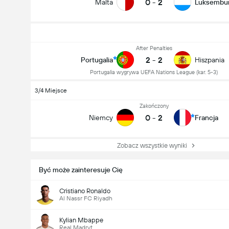
0
-
2
Malta
Luksembu
After Penalties
2
-
2
Portugalia
Hiszpania
Portugalia wygrywa UEFA Nations League (kar. 5-3)
3/4 Miejsce
Zakończony
0
-
2
Niemcy
Francja
Zobacz wszystkie wyniki
Być może zainteresuje Cię
Cristiano Ronaldo
Al Nassr FC Riyadh
Kylian Mbappe
Real Madryt