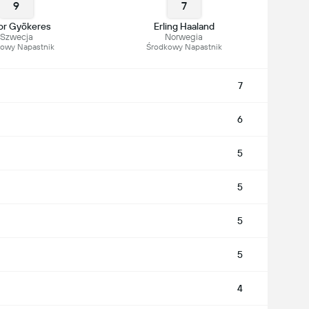
9
7
tor Gyökeres
Erling Haaland
Szwecja
Norwegia
owy Napastnik
Środkowy Napastnik
7
6
5
5
5
5
4