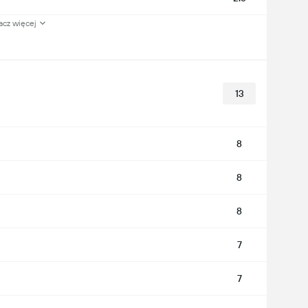
acz więcej
13
8
8
8
7
7