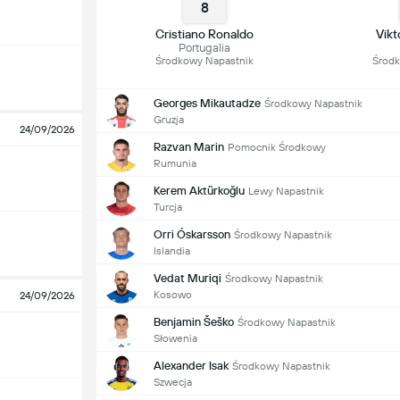
8
Cristiano Ronaldo
Vik
Portugalia
Środkowy Napastnik
Środk
Georges Mikautadze
Środkowy Napastnik
Gruzja
24/09/2026
Razvan Marin
Pomocnik Środkowy
Rumunia
Kerem Aktürkoğlu
Lewy Napastnik
Turcja
Orri Óskarsson
Środkowy Napastnik
Islandia
Vedat Muriqi
Środkowy Napastnik
Kosowo
24/09/2026
Benjamin Šeško
Środkowy Napastnik
Słowenia
Alexander Isak
Środkowy Napastnik
Szwecja