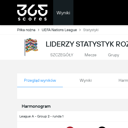
Wyniki
Piłka nożna
UEFA Nations League
Statystyki
LIDERZY STATYSTYK R
SZCZEGÓŁY
Mecze
Grupy
Przegląd wyników
Wyniki
Harm
Harmonogram
League A - Group 2 - runda 1