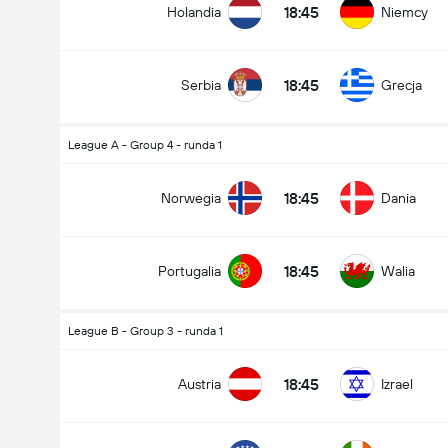
18:45
Holandia
Niemcy
18:45
Serbia
Grecja
League A - Group 4 - runda 1
18:45
Norwegia
Dania
18:45
Portugalia
Walia
League B - Group 3 - runda 1
18:45
Austria
Izrael