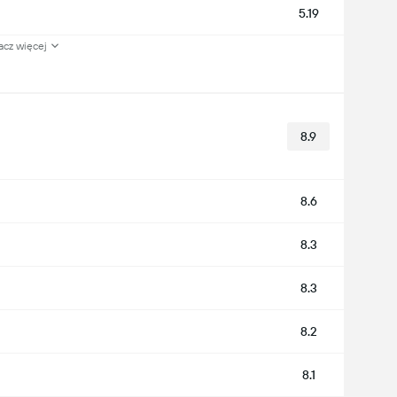
5.19
acz więcej
8.9
8.6
8.3
8.3
8.2
8.1