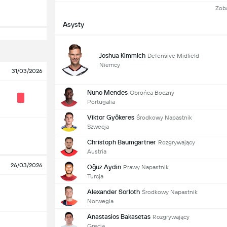
Zob
Asysty
Joshua Kimmich
Defensive Midfield
Niemcy
31/03/2026
Nuno Mendes
Obrońca Boczny
Portugalia
Viktor Gyökeres
Środkowy Napastnik
Szwecja
Christoph Baumgartner
Rozgrywający
Austria
26/03/2026
Oğuz Aydin
Prawy Napastnik
Turcja
Alexander Sorloth
Środkowy Napastnik
Norwegia
Anastasios Bakasetas
Rozgrywający
Grecja