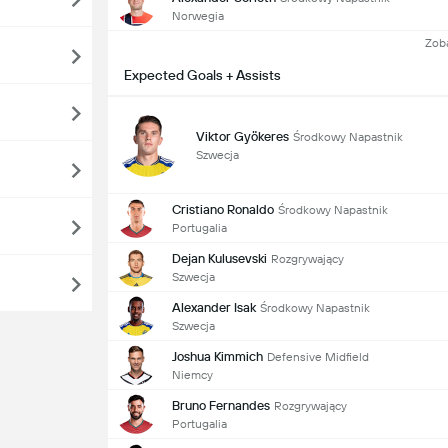
Norwegia
Zob
Expected Goals + Assists
Viktor Gyökeres
Środkowy Napastnik
Szwecja
Cristiano Ronaldo
Środkowy Napastnik
Portugalia
Dejan Kulusevski
Rozgrywający
Szwecja
Alexander Isak
Środkowy Napastnik
Szwecja
Joshua Kimmich
Defensive Midfield
Niemcy
Bruno Fernandes
Rozgrywający
Portugalia