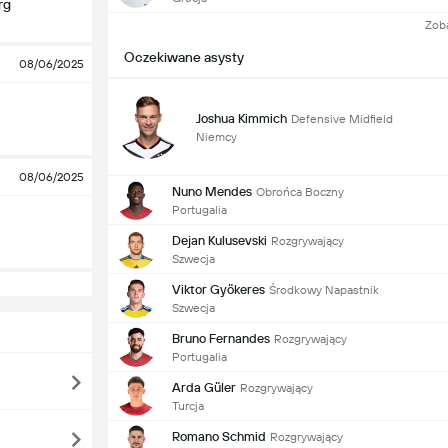
rg
Zob
Oczekiwane asysty
08/06/2025
Joshua Kimmich
Defensive Midfield
Niemcy
08/06/2025
Nuno Mendes
Obrońca Boczny
Portugalia
Dejan Kulusevski
Rozgrywający
Szwecja
Viktor Gyökeres
Środkowy Napastnik
Szwecja
Bruno Fernandes
Rozgrywający
Portugalia
Arda Güler
Rozgrywający
Turcja
Romano Schmid
Rozgrywający