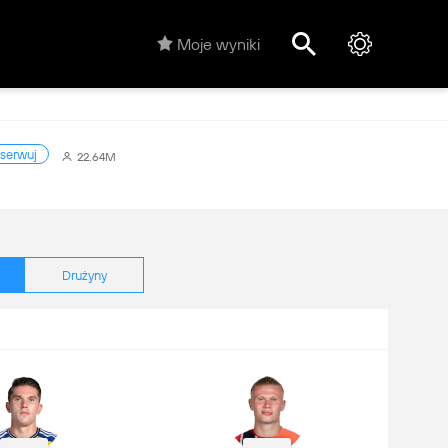
Moje wyniki
serwuj
22.64M
Drużyny