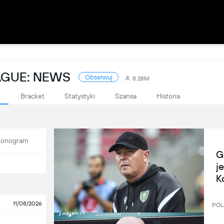
AGUE: NEWS
Obserwuj
8.28M
i
Bracket
Statystyki
Szansa
Historia
onogram
G
j
K
11/08/2026
POL