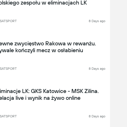
olskiego zespołu w eliminacjach LK
SATSPORT
8 Days ago
ewne zwycięstwo Rakowa w rewanżu.
ywale kończyli mecz w osłabieniu
SATSPORT
8 Days ago
liminacje LK: GKS Katowice - MSK Zilina.
elacja live i wynik na żywo online
SATSPORT
8 Days ago