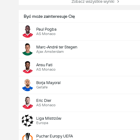
Zobacz wszystkie wyniki
Być może zainteresuje Cię
Paul Pogba
AS Monaco
Marc-André ter Stegen
Ajax Amsterdam
Ansu Fati
AS Monaco
Borja Mayoral
Getafe
Eric Dier
AS Monaco
Liga Mistrzów
Europa
Puchar Europy UEFA