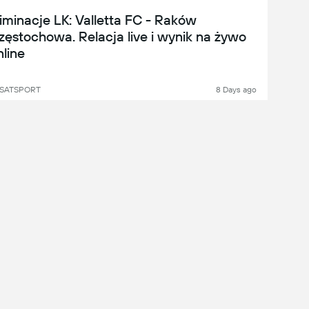
liminacje LK: Valletta FC - Raków
zęstochowa. Relacja live i wynik na żywo
nline
SATSPORT
8 Days ago