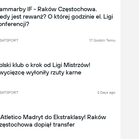
ammarby IF - Raków Częstochowa.
iedy jest rewanż? O której godzinie el. Ligi
onferencji?
SATSPORT
17 Godzin Temu
olski klub o krok od Ligi Mistrzów!
wycięzcę wyłoniły rzuty karne
SATSPORT
2 Days ago
 Atletico Madryt do Ekstraklasy! Raków
zęstochowa dopiął transfer