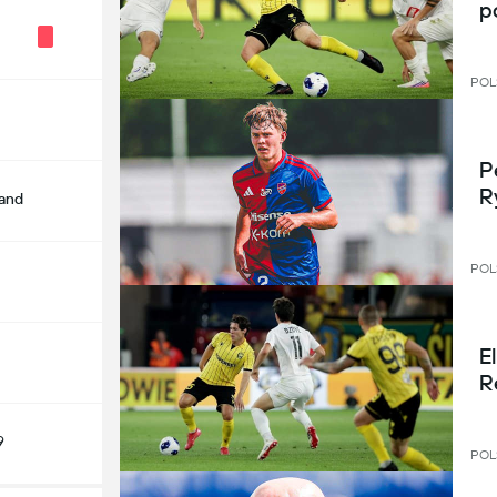
p
POL
P
R
land
POL
E
R
9
POL