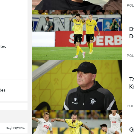
POL
D
D
jów
POL
T
K
des
POL
06/08/2026
G