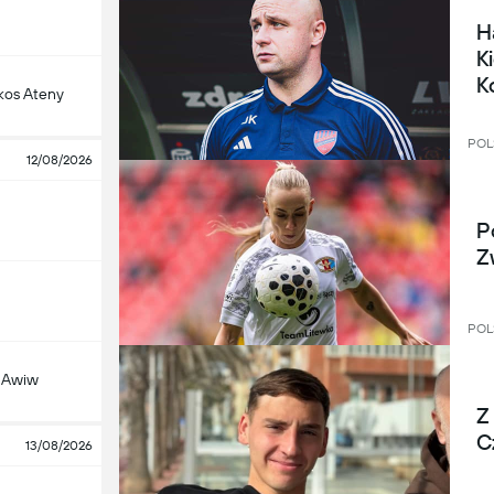
H
K
K
kos Ateny
POL
12/08/2026
P
Z
POL
l Awiw
Z
C
13/08/2026