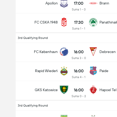
17:00
Apollon
Brann
Suma 1 - 0
17:30
FC CSKA 1948
Panathinai
Suma 1 - 1
3rd Qualifying Round
16:00
FC København
Debrecen
Suma 3 - 0
16:00
Rapid Wiedeń
Paide
Suma 4 - 1
16:00
GKS Katowice
Hapoel Te
Suma 0 - 2
3rd Qualifying Round