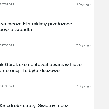
SATSPORT
2 Days ago
wa mecze Ekstraklasy przełożone.
ecyzja zapadła
SATSPORT
7 Days ago
ak Górak skomentował awans w Lidze
onferencji. To było kluczowe
SATSPORT
7 Days ago
KS odrobił straty! Świetny mecz