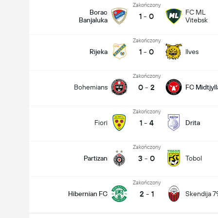
Zakończony
Borac
FC ML
1
-
0
Banjaluka
Vitebsk
Zakończony
1
-
0
Rijeka
Ilves
Zakończony
0
-
2
Bohemians
FC Midtjyl
Zakończony
1
-
4
Fiori
Drita
Zakończony
3
-
0
Partizan
Tobol
Zakończony
2
-
1
Hibernian FC
Skendija 7