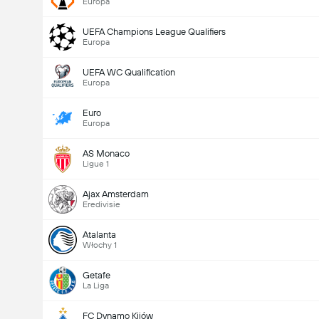
Europa
UEFA Champions League Qualifiers
Europa
UEFA WC Qualification
Europa
Euro
Europa
AS Monaco
Ligue 1
Ajax Amsterdam
Eredivisie
Atalanta
Włochy 1
Getafe
La Liga
FC Dynamo Kijów