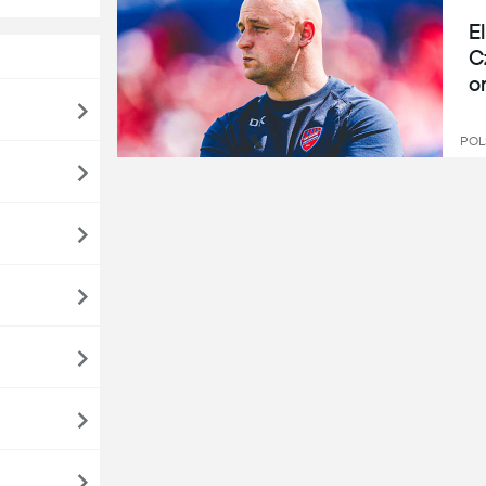
E
C
o
POL