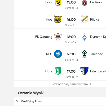
15:00
Tobol
Partizan
Suma 0 - 3
16:00
Ilves
Rijeka
Suma 0 - 1
16:00
FK Qarabag
Dynamo Ki
Suma 0 - 1
16:30
RFS
Jablonec
Suma 0 - 2
17:00
Flora
Inter Escal
Suma 0 - 2
Zobacz cały harmonigram
Ostatnie Wyniki
3rd Qualifying Round