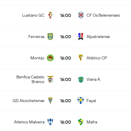
16:00
Lusitano GC
CF Os Belenenses
16:00
Ferreiras
Aljustrelense
16:00
Montijo
Atlético CP
Benfica Castelo
16:00
Viana A.
Branco
16:00
GD Alcochetense
Fayal
16:00
Atletico Malveira
Mafra