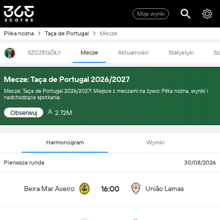
Moje wyniki
Piłka nożna
Taça de Portugal
Mecze
SZCZEGÓŁY
Mecze
Aktualności
Statystyki
Sz
Mecze: Taça de Portugal 2026/2027
Mecze: Taça de Portugal 2026/2027! Miejsce z meczami na żywo: Piłka nożna, wyniki i
nadchodzące spotkania.
Obserwuj
2.72M
Harmonogram
Wyniki
Pierwsza runda
30/08/2026
16:00
Beira Mar Aveiro
União Lamas