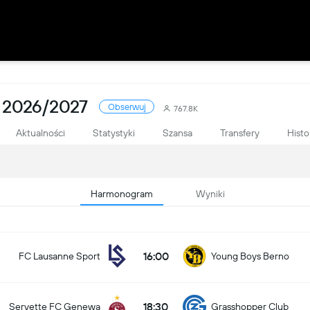
2026/2027
Obserwuj
767.8K
Aktualności
Statystyki
Szansa
Transfery
Histo
Harmonogram
Wyniki
16:00
FC Lausanne Sport
Young Boys Berno
18:30
Servette FC Genewa
Grasshopper Club