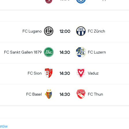
12:00
FC Lugano
FC Zürich
14:30
FC Sankt Gallen 1879
FC Luzern
14:30
FC Sion
Vaduz
14:30
FC Basel
FC Thun
żetów