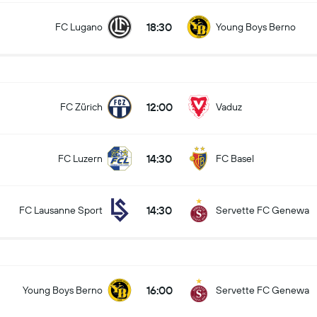
18:30
FC Lugano
Young Boys Berno
12:00
FC Zürich
Vaduz
14:30
FC Luzern
FC Basel
14:30
FC Lausanne Sport
Servette FC Genewa
16:00
Young Boys Berno
Servette FC Genewa