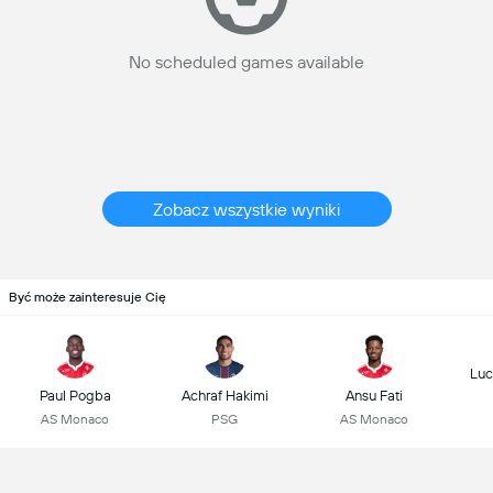
No scheduled games available
Zobacz wszystkie wyniki
Być może zainteresuje Cię
Luc
Paul Pogba
Achraf Hakimi
Ansu Fati
AS Monaco
PSG
AS Monaco