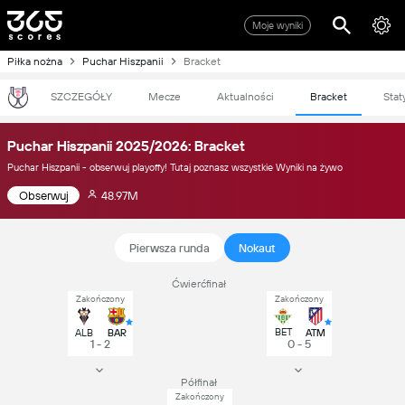
Moje wyniki
Piłka nożna
Puchar Hiszpanii
Bracket
SZCZEGÓŁY
Mecze
Aktualności
Bracket
Stat
Puchar Hiszpanii 2025/2026: Bracket
Puchar Hiszpanii - obserwuj playoffy! Tutaj poznasz wszystkie Wyniki na żywo
Obserwuj
48.97M
Pierwsza runda
Nokaut
Ćwierćfinał
Zakończony
Zakończony
BET
ALB
BAR
ATM
1 - 2
0 - 5
Półfinał
Zakończony