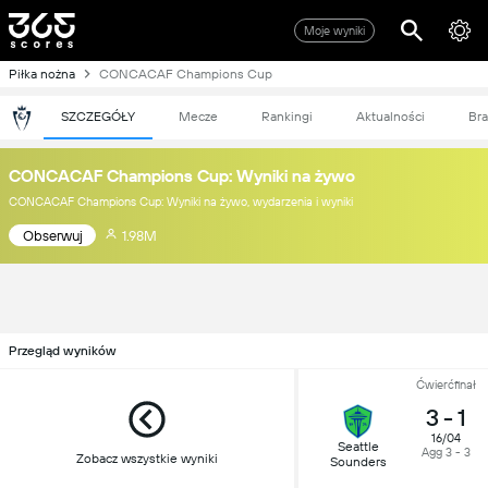
Moje wyniki
Piłka nożna
CONCACAF Champions Cup
SZCZEGÓŁY
Mecze
Rankingi
Aktualności
Bra
CONCACAF Champions Cup: Wyniki na żywo
CONCACAF Champions Cup: Wyniki na żywo, wydarzenia i wyniki
Obserwuj
1.98M
Przegląd wyników
Ćwierćfinał
3
-
1
16/04
Seattle
Agg 3 - 3
Zobacz wszystkie wyniki
Sounders