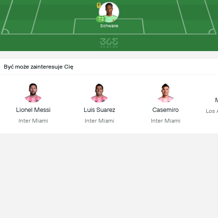
7.2
Schwake
Być może zainteresuje Cię
Lionel Messi
Luis Suarez
Casemiro
Los 
Inter Miami
Inter Miami
Inter Miami