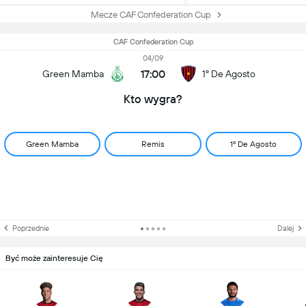
Mecze CAF Confederation Cup
CAF Confederation Cup
04/09
17:00
Green Mamba
1º De Agosto
Kto wygra?
Green Mamba
Remis
1º De Agosto
Poprzednie
Dalej
Być może zainteresuje Cię