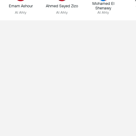
Mohamed El
Emam Ashour
Ahmed Sayed Zizo
Shenawy
Al Ahly
Al Ahly
Al Ahly