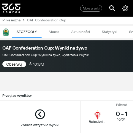
Moje wyniki
Piłka nożna
CAF Confederation Cup
SZCZEGÓŁY
Mecze
Aktualności
Statystyki
Sz
CAF Confederation Cup: Wyniki na żywo
CAF Confederation Cup: Wyniki na żywo, wydarzenia i wyniki
Obserwuj
10.13M
Przegląd wyników
Półfinał
0
-
1
10/04
Belouizdad
Zobacz wszystkie wyniki