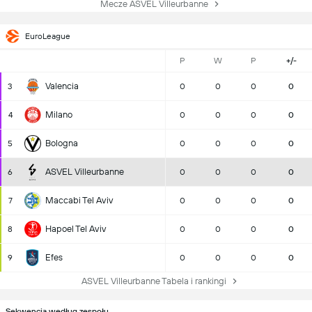
Mecze ASVEL Villeurbanne
EuroLeague
P
W
P
+/-
Valencia
3
0
0
0
0
Milano
4
0
0
0
0
Bologna
5
0
0
0
0
ASVEL Villeurbanne
6
0
0
0
0
Maccabi Tel Aviv
7
0
0
0
0
Hapoel Tel Aviv
8
0
0
0
0
Efes
9
0
0
0
0
ASVEL Villeurbanne Tabela i rankingi
Sekwencja według zespołu