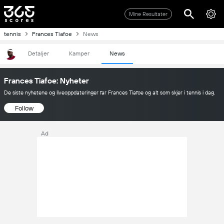
Mine Resultater
tennis
Frances Tiafoe
News
Detaljer
Kamper
News
Frances Tiafoe: Nyheter
De siste nyhetene og liveoppdateringer far Frances Tiafoe og alt som skjer i tennis i dag.
Follow
Ad