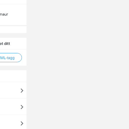
inaur
t ditt
TML-tagg