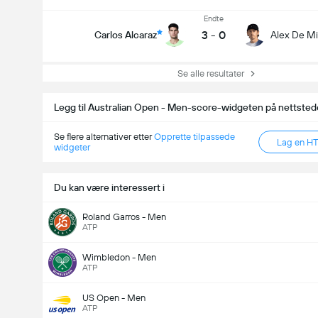
Endte
3
-
0
Carlos Alcaraz
Alex De M
Se alle resultater
Legg til Australian Open - Men-score-widgeten på nettstede
Se flere alternativer etter
Opprette tilpassede
Lag en H
widgeter
Du kan være interessert i
Roland Garros - Men
ATP
Wimbledon - Men
ATP
US Open - Men
ATP