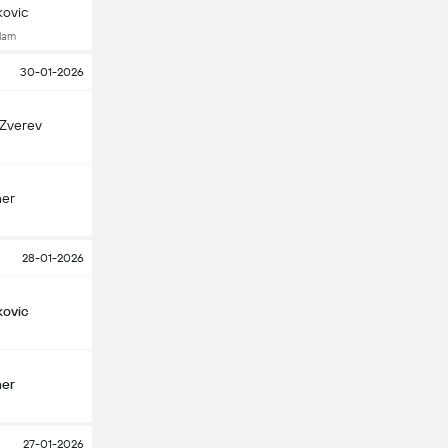
kovic
Slam
30-01-2026
 Zverev
ner
28-01-2026
kovic
ner
27-01-2026