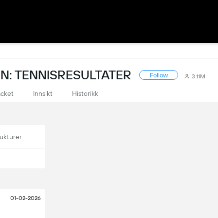
N: TENNISRESULTATER
Follow
3.11M
acket
Innsikt
Historikk
ukturer
01-02-2026