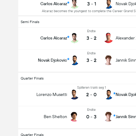
3
-
1
Carlos Alcaraz
Novak Djo
Alcaraz becomes the youngest to complete the Career Grand 
Semi Finals
Endte
3
-
2
Carlos Alcaraz
Alexander
Endte
3
-
2
Novak Djokovic
Jannik Sin
Quarter Finals
Spilleren trakk seg 1
2
-
0
Lorenzo Musetti
Novak Djo
Endte
0
-
3
Ben Shelton
Jannik Sin
Quarter Finals