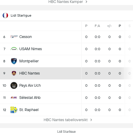
HBC Nantes Kamper
Lidl Starligue
P
F:A
+/-
P
S
Cesson
6
0
0:0
0
0
0
USAM Nimes
7
0
0:0
0
0
0
Montpellier
8
0
0:0
0
0
0
HBC Nantes
9
0
0:0
0
0
0
Pays Aix Uch
10
0
0:0
0
0
0
Sélestat Ahb
11
0
0:0
0
0
0
St. Raphael
12
0
0:0
0
0
0
HBC Nantes tabelloversikt
Lidl Starligue