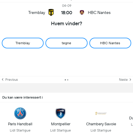
04-09
18:00
Tremblay
HBC Nantes
Hvem vinder?
Tremblay
tegne
HBC Nantes
Previous
Neste
Du kan være interessert i
D
Paris Handball
Montpellier
Chambery Savoie
L
Lidl Starligue
Lidl Starligue
Lidl Starligue