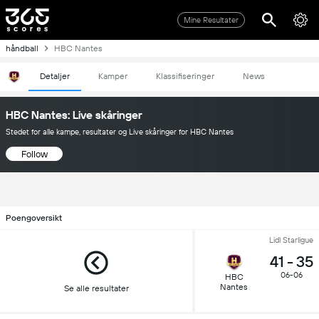
Mine Resultater
håndball
HBC Nantes
Detaljer
Kamper
Klassifiseringer
News
HBC Nantes: Live skåringer
Stedet for alle kampe, resultater og Live skåringer for HBC Nantes
Follow
Poengoversikt
Lidl Starligue
41
-
35
06-06
HBC
Nantes
Se alle resultater