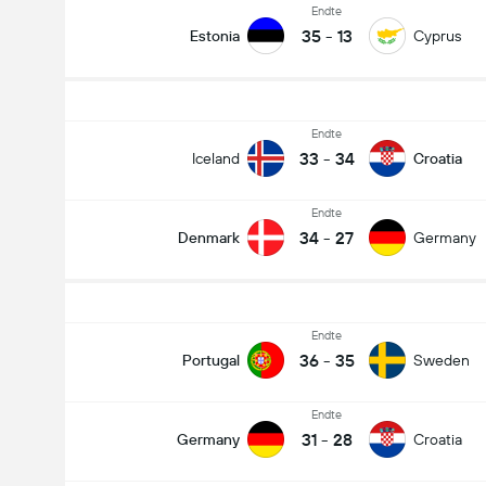
Endte
35
-
13
Estonia
Cyprus
Endte
33
-
34
Iceland
Croatia
Endte
34
-
27
Denmark
Germany
Endte
36
-
35
Portugal
Sweden
Endte
31
-
28
Germany
Croatia