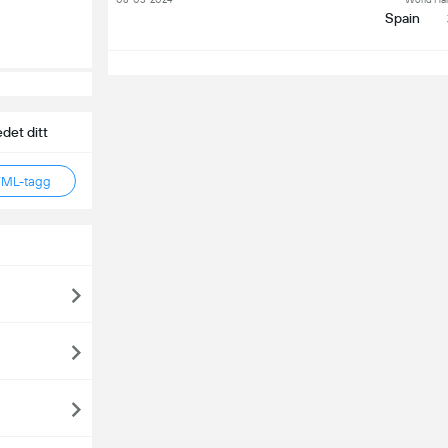
Spain
S
det ditt
TML-tagg