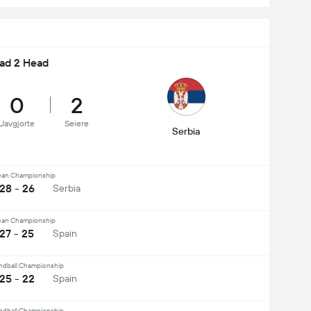
ad 2 Head
0
2
Uavgjorte
Seiere
Serbia
ean Championship
28 - 26
Serbia
ean Championship
27 - 25
Spain
ndball Championship
25 - 22
Spain
ndball Championship