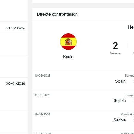
Direkte konfrontasjon
He
01-02-2026
2
Seiere
Spain
16-03-2025
Europ
Spain
30-01-2026
13-03-2025
Europ
Serbia
12-05-2024
World Ha
Serbia
08-05-2024
World Ha