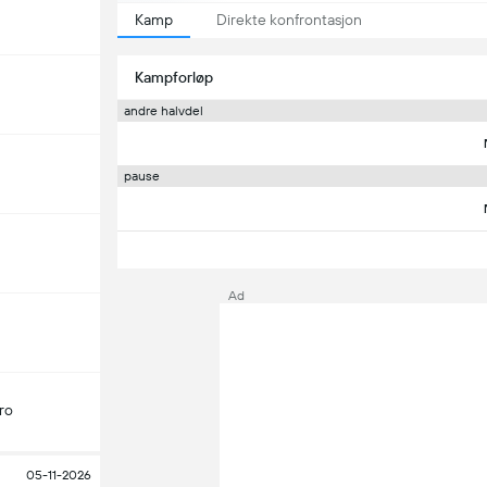
Kamp
Direkte konfrontasjon
Kampforløp
andre halvdel
pause
Ad
ro
05-11-2026