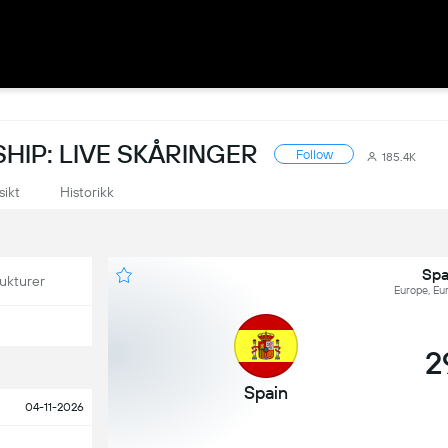
IP: LIVE SKÅRINGER
Follow
185.4K
sikt
Historikk
Spa
ukturer
Europe, Eu
2
Spain
04-11-2026