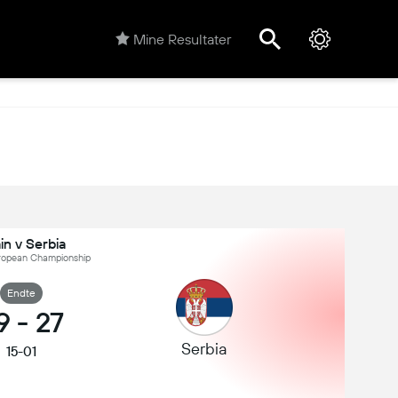
Mine Resultater
in v Serbia
ropean Championship
Endte
9
-
27
Serbia
15-01