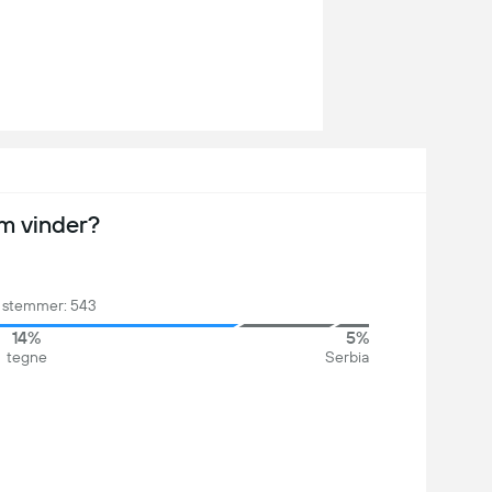
m vinder?
e stemmer: 543
14%
5%
tegne
Serbia