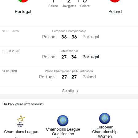
1
2
0
Seiere
Uavgjorte
Seiere
Portugal
Poland
13-03-2025
European Championship
36 - 36
Poland
Portugal
05-01-2020
International
27 - 34
Poland
Portugal
14-01-2018
World Championships Qualification
27 - 27
Portugal
Poland
Se alle
Du kan være interessert i
European
Champions League
Champions League
Championship
I
Qualification
Women