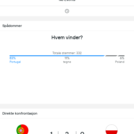
Spådommer
Hvem vinder?
Totale stemmer: 332
83%
11%
6%
Portugal
tegne
Poland
Direkte konfrontasjon