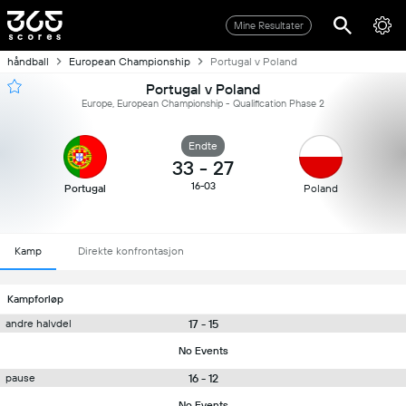
Mine Resultater
håndball
European Championship
Portugal v Poland
Portugal v Poland
Europe, European Championship - Qualification Phase 2
Endte
33
-
27
16-03
Portugal
Poland
Kamp
Direkte konfrontasjon
Kampforløp
17 - 15
andre halvdel
No Events
16 - 12
pause
No Events