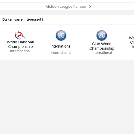
Golden League Kamper
Du kan være interessert i
Wo
World Handball
C
Club World
International
Championship
I
Championship
International
International
International