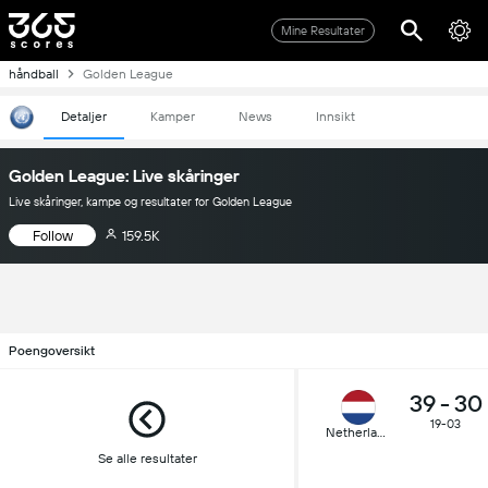
Mine Resultater
håndball
Golden League
Detaljer
Kamper
News
Innsikt
Golden League: Live skåringer
Live skåringer, kampe og resultater for Golden League
Follow
159.5K
Poengoversikt
39
-
30
19-03
Netherlands
Se alle resultater