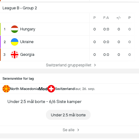
League B - Group 2
P
F:A
+/-
P
Hungary
1
0
0:0
0
0
Ukraine
2
0
0:0
0
0
Georgia
3
0
0:0
0
0
Switzerland gruppespillet
Seiersrekke for lag
Mod
North Macedonia
Switzerland
laur, 26. sep.
Under 2.5 mål borte - 6/6 Siste kamper
Under 2.5 mål borte
Se alle