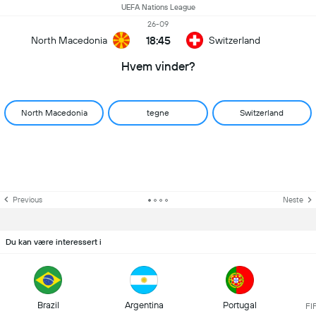
UEFA Nations League
26-09
18:45
North Macedonia
Switzerland
Hvem vinder?
North Macedonia
tegne
Switzerland
Previous
Neste
Du kan være interessert i
Brazil
Argentina
Portugal
FI