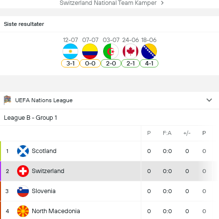
Switzerland National Team Kamper
Siste resultater
12-07
07-07
03-07
24-06
18-06
3
-
1
0
-
0
2
-
0
2
-
1
4
-
1
UEFA Nations League
League B - Group 1
P
F:A
+/-
P
Scotland
1
0
0:0
0
0
Switzerland
2
0
0:0
0
0
Slovenia
3
0
0:0
0
0
North Macedonia
4
0
0:0
0
0