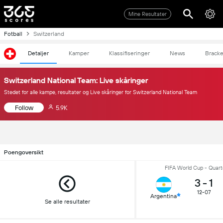
Mine Resultater
Fotball
Switzerland
Detaljer
Kamper
Klassifiseringer
News
Bracke
Switzerland National Team: Live skåringer
Stedet for alle kampe, resultater og Live skåringer for Switzerland National Team
Follow
5.9K
Poengoversikt
FIFA World Cup - Quarte
3
-
1
12-07
Argentina
Se alle resultater