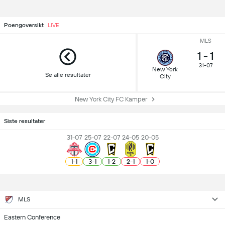
Poengoversikt
LIVE
MLS
1
-
1
31-07
New York
Se alle resultater
City
New York City FC Kamper
Siste resultater
31-07
25-07
22-07
24-05
20-05
1
-
1
3
-
1
1
-
2
2
-
1
1
-
0
MLS
Eastern Conference