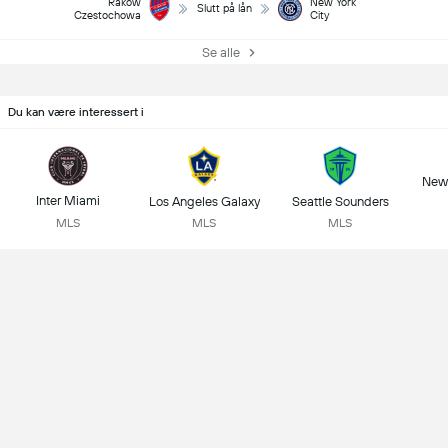
Rakow
New York
Slutt på lån
Czestochowa
City
Se alle
Du kan være interessert i
New 
Inter Miami
Los Angeles Galaxy
Seattle Sounders
MLS
MLS
MLS