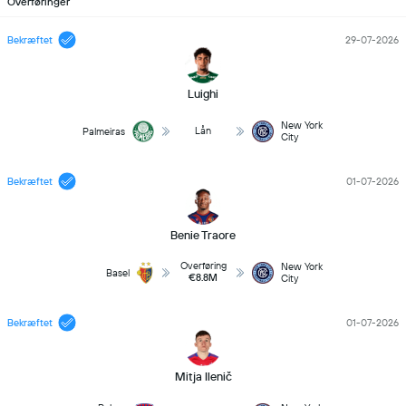
Overføringer
Bekræftet
29-07-2026
Luighi
New York
Lån
Palmeiras
City
Bekræftet
01-07-2026
Benie Traore
Overføring
New York
Basel
€8.8M
City
Bekræftet
01-07-2026
Mitja Ilenič