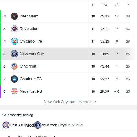
P
F:A
+/-
P
Inter Miami
2
18
45:32
13
38
Revolution
3
17
28:21
7
30
Chicago Fire
4
17
32:23
9
29
New York City
5
18
31:24
7
26
Cincinnati
6
18
45:44
1
26
Charlotte FC
7
18
29:27
2
25
New York RB
8
18
29:39
-10
25
New York City tabelloversikt
Seiersrekke for lag
Mod
Cruz Azul
New York City
sun, 9. aug.