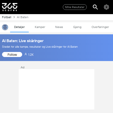
Mine Resultater
Fotball
Al Baten
Detaljer
Kamper
News
Gjeng
Overføringer
Al Baten: Live skåringer
Stedet for alle kampe, resultater og Live skåringer for Al Baten
Follow
1.2K
Ad