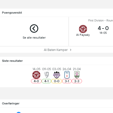
Poengoversikt
First Division - Rou
4
-
0
14-05
Al Faysaly
Se alle resultater
Al Baten Kamper
Siste resultater
14-05
09-05
03-05
26-04
21-04
4
-
0
4
-
1
0
-
0
3
-
1
2
-
3
Overføringer