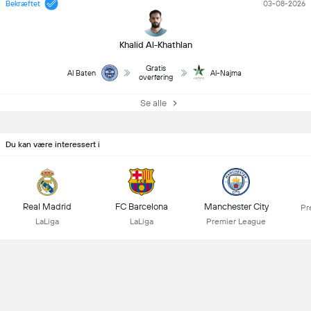
Bekræftet
03-08-2026
Khalid Al-Khathlan
Gratis
Al Baten
Al-Najma
overføring
Se alle
Du kan være interessert i
Real Madrid
FC Barcelona
Manchester City
Pr
LaLiga
LaLiga
Premier League