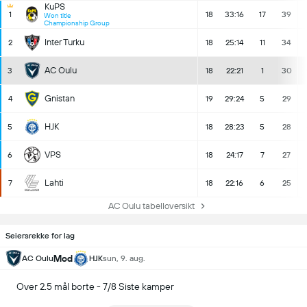
KuPS
1
18
33:16
17
39
Won title
Championship Group
Inter Turku
2
18
25:14
11
34
AC Oulu
3
18
22:21
1
30
Gnistan
4
19
29:24
5
29
HJK
5
18
28:23
5
28
VPS
6
18
24:17
7
27
Lahti
7
18
22:16
6
25
AC Oulu tabelloversikt
Seiersrekke for lag
Mod
AC Oulu
HJK
sun, 9. aug.
Over 2.5 mål borte - 7/8 Siste kamper