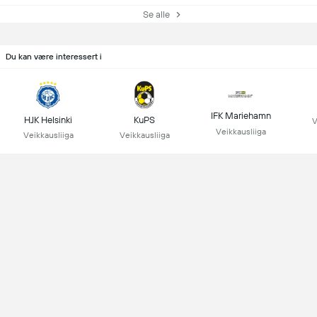
Se alle
Du kan være interessert i
IFK Mariehamn
HJK Helsinki
KuPS
V
Veikkausliiga
Veikkausliiga
Veikkausliiga