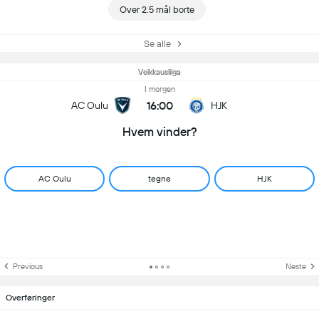
Over 2.5 mål borte
Se alle
Veikkausliiga
I morgen
16:00
AC Oulu
HJK
Hvem vinder?
AC Oulu
tegne
HJK
Previous
Neste
Overføringer