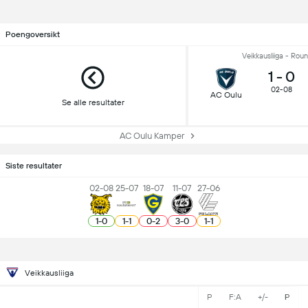
Poengoversikt
Veikkausliiga - Roun
1
-
0
02-08
AC Oulu
Se alle resultater
AC Oulu Kamper
Siste resultater
02-08
25-07
18-07
11-07
27-06
1
-
0
1
-
1
0
-
2
3
-
0
1
-
1
Veikkausliiga
P
F:A
+/-
P