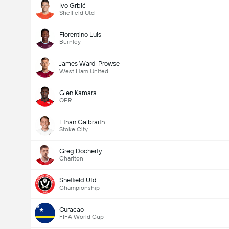
Ivo Grbić
Sheffield Utd
Florentino Luis
Burnley
James Ward-Prowse
West Ham United
Glen Kamara
QPR
Ethan Galbraith
Stoke City
Greg Docherty
Charlton
Sheffield Utd
Championship
Curacao
FIFA World Cup