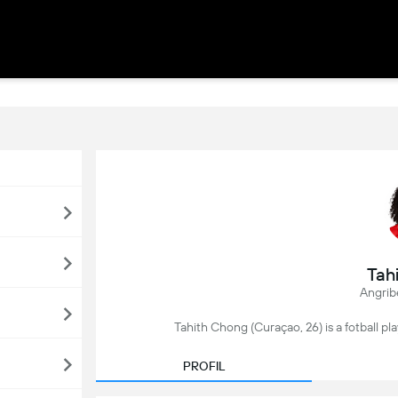
Tah
Angrib
Tahith Chong (Curaçao, 26) is a fotball pla
PROFIL