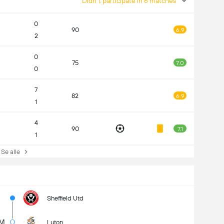
Didn't participate in 6 matches
0
90
6.9
2
0
75
7.0
0
7
82
6.9
1
4
90
7.1
1
e alle
Sheffield Utd
7M
Luton