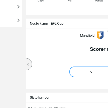
Caps
Mål
Assists
S
Neste kamp - EFL Cup
Mansfield
Scorer 
V
Siste kamper