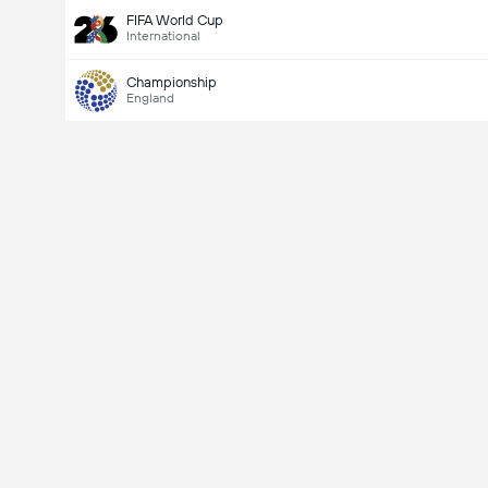
FIFA World Cup
International
Championship
England
Last Goalscorer
V
X