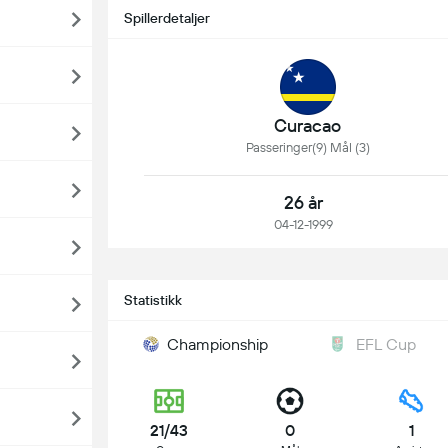
Spillerdetaljer
Curacao
Passeringer(9) Mål (3)
26 år
04-12-1999
Statistikk
Championship
EFL Cup
21/43
0
1