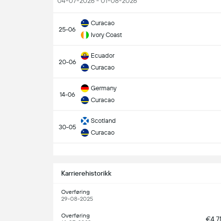
04-07-2026 - 01-08-2026
Curacao
25-06
Ivory Coast
Ecuador
20-06
Curacao
Germany
14-06
Curacao
Scotland
30-05
Curacao
S
Karrierehistorikk
Overføring
29-08-2025
Overføring
€4.