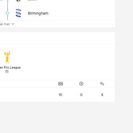
Birmingham
Se mer
ler Pro League 
(1) 
10
0
4