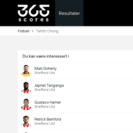
Resultater
Fotball
Tahith Chong
Du kan være interessert i
Matt Doherty
Sheffield Utd
Japhet Tanganga
Sheffield Utd
Gustavo Hamer
Sheffield Utd
Patrick Bamford
Sheffield Utd