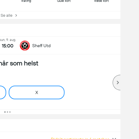
Rating
Gule kort
Røde kort
e alle
sun, 9. aug.
15:00
Sheff Utd
når som helst
X