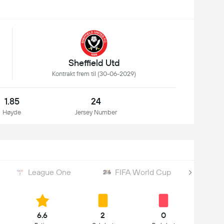
Sheffield Utd
Kontrakt frem til (30-06-2029)
1.85
24
Høyde
Jersey Number
League One
FIFA World Cup
FI
6.6
2
0