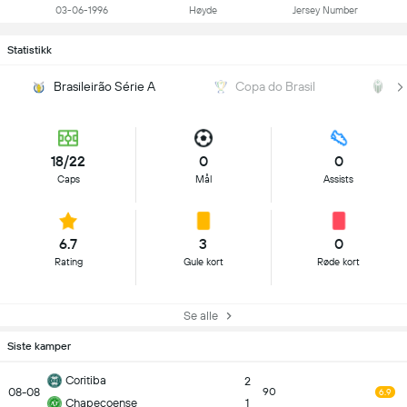
03-06-1996
Høyde
Jersey Number
Statistikk
Brasileirão Série A
Copa do Brasil
P
18/22
0
0
Caps
Mål
Assists
6.7
3
0
Rating
Gule kort
Røde kort
Se alle
Siste kamper
Coritiba
2
08-08
90
6.9
Chapecoense
1