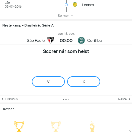
Lån
Leones
03-01-2016
Se mer
Neste kamp - Brasileirão Série A
sun, 16. aug.
00:00
São Paulo
Coritiba
Scorer når som helst
V
X
Previous
Neste
Trofeer