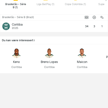
 Brasileirão - Série 
 Liga BetPlay (1) 
 Copa Colombia (1) 
B (1) 
Brasileirão - Série B (Brazil)
Coritiba
34
3
1
2025
Du kan være interessert i
P
Keno
Breno Lopes
Maicon
Coritiba
Coritiba
Coritiba