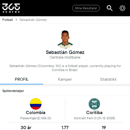
Mine Resultater
Fotball
Sebastián Gómez
Sebastián Gómez
Centrale midtbane
Sebastián Gómez (Colombia, 30) is a fotball player, currently playing for
Coritiba in Brazil.
PROFIL
Kamper
Statistikk
Spillerdetaljer
Colombia
Coritiba
Passeringer(2) Mål (0)
Kontrakt frem til (31-12-2028)
30 år
1.77
19