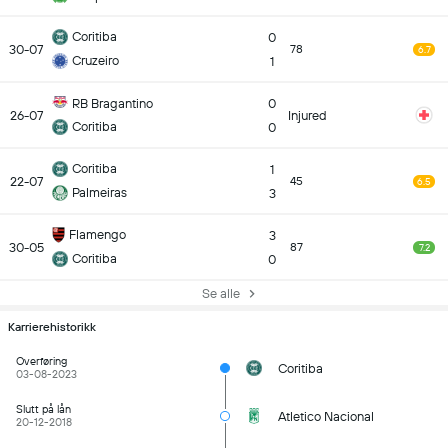
Coritiba
0
30-07
78
6.7
Cruzeiro
1
RB Bragantino
0
26-07
Injured
Coritiba
0
Coritiba
1
22-07
45
6.5
Palmeiras
3
Flamengo
3
30-05
87
7.2
Coritiba
0
Se alle
Karrierehistorikk
Overføring
Coritiba
03-08-2023
Slutt på lån
Atletico Nacional
20-12-2018