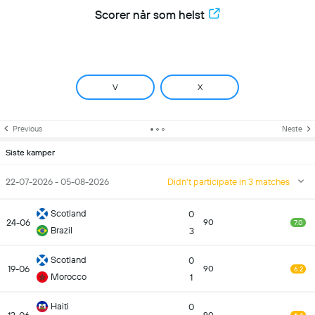
Scorer når som helst
V
X
Previous
Neste
Siste kamper
22-07-2026 - 05-08-2026
Didn't participate in 3 matches
Scotland
0
24-06
90
7.0
Brazil
3
Scotland
0
19-06
90
6.2
Morocco
1
Haiti
0