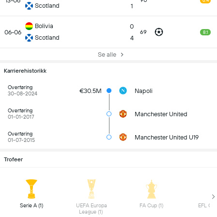
13-06
90
6.4
Scotland
1
Bolivia
0
06-06
69
8.1
Scotland
4
Se alle
Karrierehistorikk
Overføring
€30.5M
Napoli
30-08-2024
Overføring
Manchester United
01-01-2017
Overføring
Manchester United U19
01-07-2015
Trofeer
 Serie A (1) 
 UEFA Europa 
 FA Cup (1) 
League (1) 