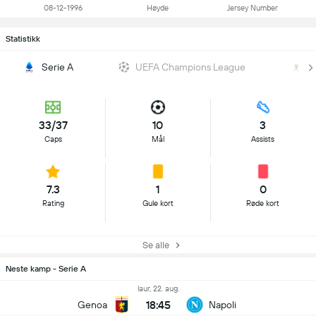
08-12-1996
Høyde
Jersey Number
Statistikk
Serie A
UEFA Champions League
Co
33/37
10
3
Caps
Mål
Assists
7.3
1
0
Rating
Gule kort
Røde kort
Se alle
Neste kamp - Serie A
laur, 22. aug.
18:45
Genoa
Napoli