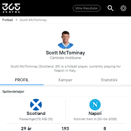
Mine Resultater
Fotball
Scott McTominay
Scott McTominay
Centrale midtbane
Scott McTominay (Scotland, 29) is a fotball player, currently playing for
Napoli in Italy.
PROFIL
Kamper
Statistikk
Spillerdetaljer
Scotland
Napoli
Passeringer(73) Mål (15)
Kontrakt frem til (30-06-2028)
29 år
1.93
8