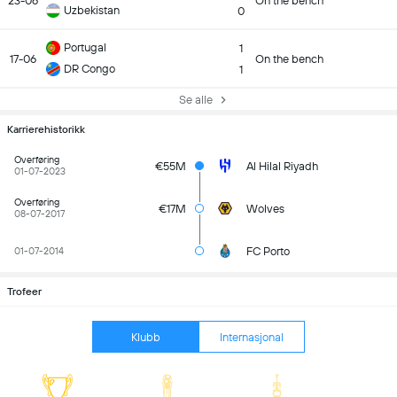
23-06
On the bench
Uzbekistan
0
Portugal
1
17-06
On the bench
DR Congo
1
Se alle
Karrierehistorikk
Overføring
€55M
Al Hilal Riyadh
01-07-2023
Overføring
€17M
Wolves
08-07-2017
FC Porto
01-07-2014
Trofeer
Klubb
Internasjonal