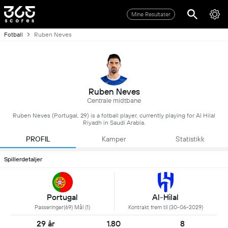
Mine Resultater
Fotball
Ruben Neves
Ruben Neves
Centrale midtbane
Ruben Neves (Portugal, 29) is a fotball player, currently playing for Al Hilal
Riyadh in Saudi Arabia.
PROFIL
Kamper
Statistikk
Spillerdetaljer
Portugal
Al-Hilal
Passeringer(69) Mål (1)
Kontrakt frem til (30-06-2029)
29 år
1.80
8