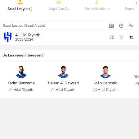
 Saudi League (1) 
 King's Cup (2) 
 Championship (1) 
Saudi League (Saudi Arabia)
Al Hilal Riyadh
32
3
12
2023/2024
Du kan være interessert i
Ya
Karim Benzema
Salem Al Dawsari
João Cancelo
Al
Al Hilal Riyadh
Al Hilal Riyadh
Al Hilal Riyadh