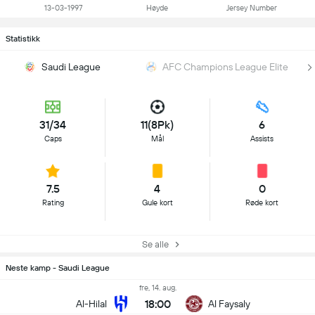
13-03-1997
Høyde
Jersey Number
Statistikk
Saudi League
AFC Champions League Elite
31/34
11(8Pk)
6
Caps
Mål
Assists
7.5
4
0
Rating
Gule kort
Røde kort
Se alle
Neste kamp - Saudi League
fre, 14. aug.
18:00
Al-Hilal
Al Faysaly