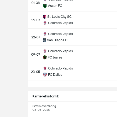
01-08
Austin FC
St. Louis City SC
25-07
Colorado Rapids
Colorado Rapids
22-07
San Diego FC
Colorado Rapids
09-07
FC Juarez
Colorado Rapids
23-05
FC Dallas
S
Karrierehistorikk
Gratis overføring
03-08-2025