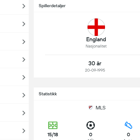
Spillerdetaljer
England
Nasjonalitet
30 år
20-09-1995
Statistikk
MLS
15/18
0
0