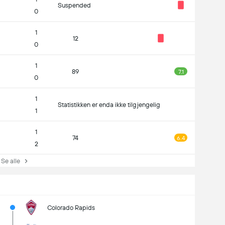
Suspended
0
1
12
0
1
89
7.1
0
1
Statistikken er enda ikke tilgjengelig
1
1
74
6.4
2
e alle
Colorado Rapids