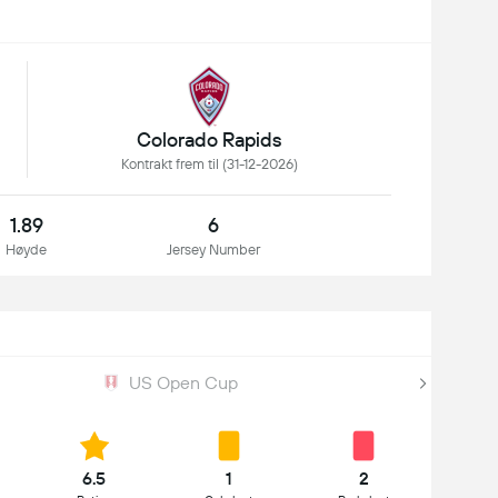
Colorado Rapids
Kontrakt frem til (31-12-2026)
1.89
6
Høyde
Jersey Number
US Open Cup
6.5
1
2