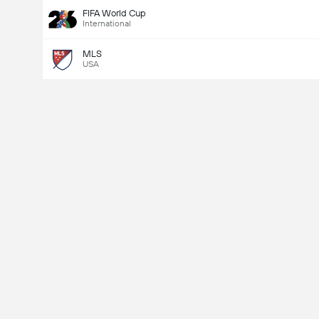
FIFA World Cup
International
MLS
USA
Last Goalscorer
V
X