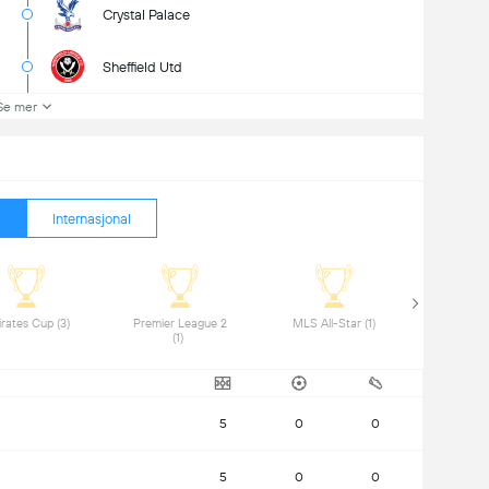
Crystal Palace
Sheffield Utd
Se mer
Internasjonal
 Emirates Cup (3) 
 Premier League 2 
 MLS All-Star (1) 
(1) 
5
0
0
5
0
0