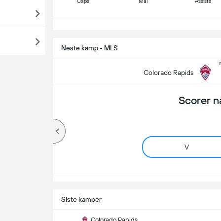
Caps
Mål
Assists
S
Neste kamp - MLS
s
Colorado Rapids
Scorer n
V
Siste kamper
Colorado Rapids