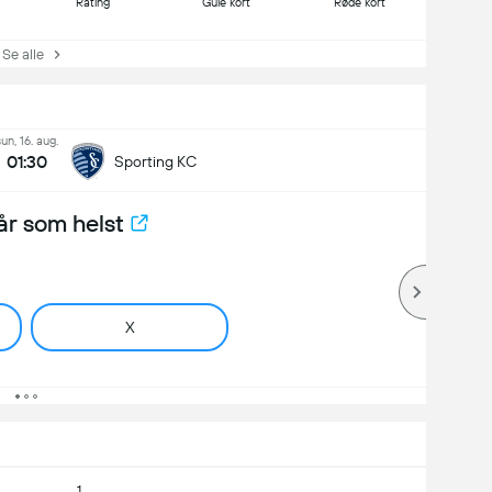
Rating
Gule kort
Røde kort
e alle
un, 16. aug.
01:30
Sporting KC
år som helst
X
1