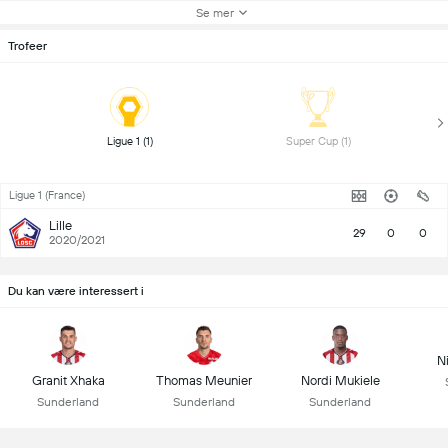
Se mer
Trofeer
 Ligue 1 (1) 
 Super Cup (1) 
Ligue 1 (France)
Lille
29
0
0
2020/2021
Du kan være interessert i
N
Granit Xhaka
Thomas Meunier
Nordi Mukiele
Sunderland
Sunderland
Sunderland