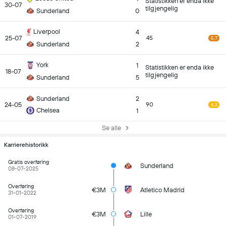
Statistikken er enda ikke
30-07
tilgjengelig
Sunderland
0
Liverpool
4
25-07
45
5.7
Sunderland
2
York
1
Statistikken er enda ikke
18-07
tilgjengelig
Sunderland
5
Sunderland
2
24-05
90
6.2
Chelsea
1
Se alle
Karrierehistorikk
Gratis overføring
Sunderland
08-07-2025
Overføring
€3M
Atletico Madrid
31-01-2022
Overføring
€3M
Lille
01-07-2019