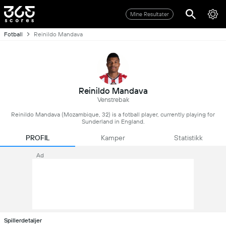
Mine Resultater
Fotball
Reinildo Mandava
Reinildo Mandava
Venstrebak
Reinildo Mandava (Mozambique, 32) is a fotball player, currently playing for
Sunderland in England.
PROFIL
Kamper
Statistikk
Ad
Spillerdetaljer