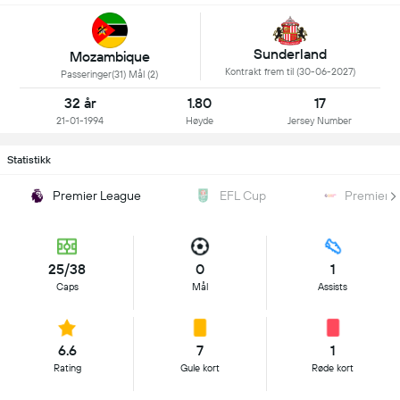
Sunderland
Mozambique
Kontrakt frem til (30-06-2027)
Passeringer(31) Mål (2)
32 år
1.80
17
21-01-1994
Høyde
Jersey Number
Statistikk
Premier League
EFL Cup
Premier 
25/38
0
1
Caps
Mål
Assists
6.6
7
1
Rating
Gule kort
Røde kort