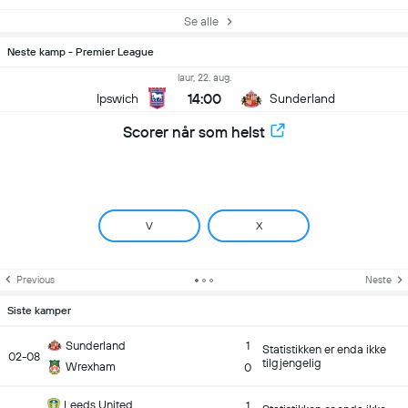
Se alle
Neste kamp - Premier League
laur, 22. aug.
14:00
Ipswich
Sunderland
Scorer når som helst
V
X
Previous
Neste
Siste kamper
Sunderland
1
Statistikken er enda ikke
02-08
tilgjengelig
Wrexham
0
Leeds United
1