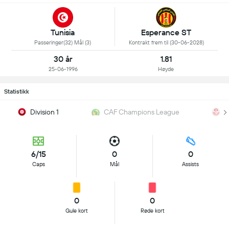
Tunisia
Esperance ST
Passeringer(32) Mål (3)
Kontrakt frem til (30-06-2028)
30 år
1.81
25-06-1996
Høyde
Statistikk
Division 1
CAF Champions League
C
6/15
0
0
Caps
Mål
Assists
0
0
Gule kort
Røde kort