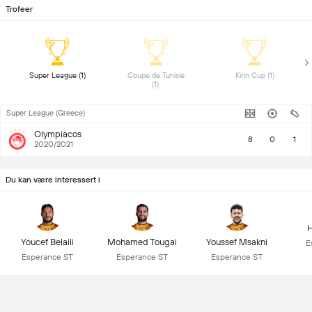
Trofeer
 Super League (1) 
 Coupe de Tunisie 
 Kirin Cup (1) 
(1) 
Super League (Greece)
Olympiacos
8
0
1
2020/2021
Du kan være interessert i
H
Youcef Belaili
Mohamed Tougai
Youssef Msakni
E
Esperance ST
Esperance ST
Esperance ST