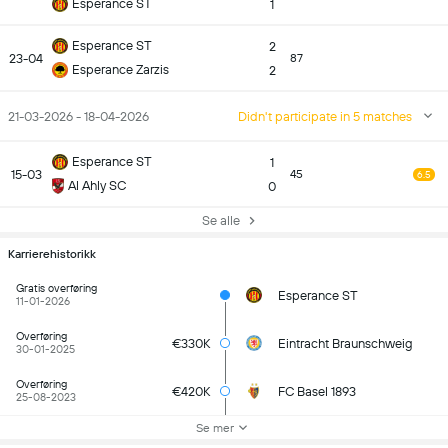
Esperance ST
1
Esperance ST
2
23-04
87
Esperance Zarzis
2
21-03-2026 - 18-04-2026
Didn't participate in 5 matches
Esperance ST
1
15-03
45
6.5
Al Ahly SC
0
Se alle
Karrierehistorikk
Gratis overføring
Esperance ST
11-01-2026
Overføring
€330K
Eintracht Braunschweig
30-01-2025
Overføring
€420K
FC Basel 1893
25-08-2023
Se mer