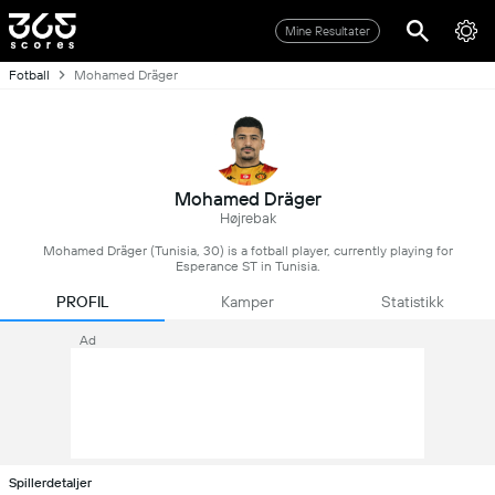
Mine Resultater
Fotball
Mohamed Dräger
Mohamed Dräger
Højrebak
Mohamed Dräger (Tunisia, 30) is a fotball player, currently playing for
Esperance ST in Tunisia.
PROFIL
Kamper
Statistikk
Ad
Spillerdetaljer