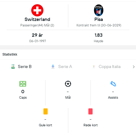
Switzerland
Pisa
Passeringer(44) Mål (2)
Kontrakt frem til (30-06-2029)
29 år
1.83
06-01-1997
Høyde
Statistikk
Serie B
Serie A
Coppa Italia
0
-
-
Caps
Mål
Assists
-
-
Gule kort
Røde kort