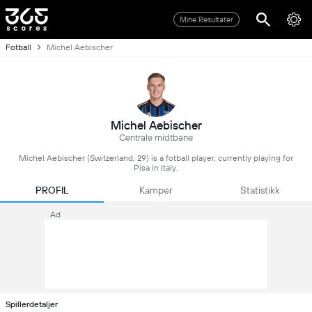
Mine Resultater
Fotball
Michel Aebischer
Michel Aebischer
Centrale midtbane
Michel Aebischer (Switzerland, 29) is a fotball player, currently playing for
Pisa in Italy.
PROFIL
Kamper
Statistikk
Ad
Spillerdetaljer