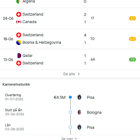
Algeria
0
Switzerland
2
24-06
17
6.1
Canada
1
Switzerland
4
18-06
70
6.3
Bosnia & Herzegovina
1
Qatar
1
13-06
64
7.0
Switzerland
1
Se alle
Karrierehistorikk
Overføring
€4.5M
Pisa
01-07-2026
Slutt på lån
Bologna
30-06-2026
Lån
Pisa
03-08-2025
Se mer