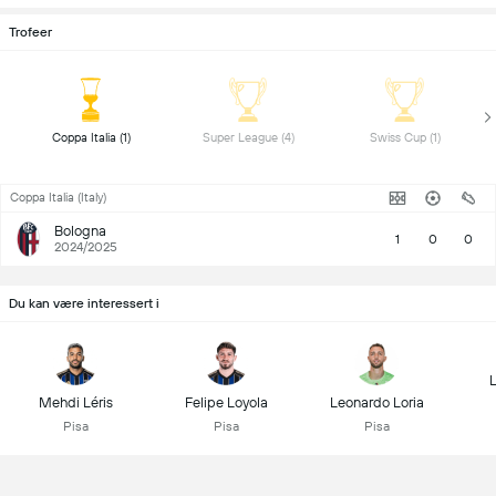
Trofeer
 Coppa Italia (1) 
 Super League (4) 
 Swiss Cup (1) 
Coppa Italia (Italy)
Bologna
1
0
0
2024/2025
Du kan være interessert i
L
Mehdi Léris
Felipe Loyola
Leonardo Loria
Pisa
Pisa
Pisa