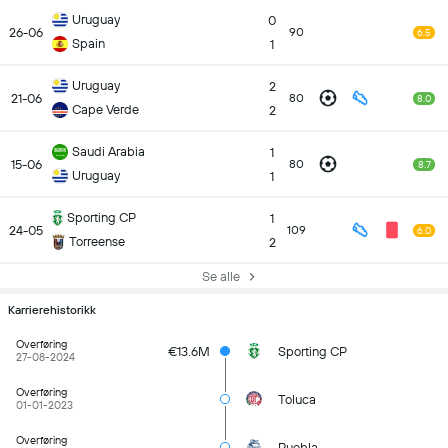
Uruguay
0
26-06
90
6.5
Spain
1
Uruguay
2
21-06
80
8.0
Cape Verde
2
Saudi Arabia
1
15-06
80
8.7
Uruguay
1
Sporting CP
1
24-05
109
6.0
Torreense
2
Se alle
Karrierehistorikk
Overføring
€13.6M
Sporting CP
27-08-2024
Overføring
Toluca
01-01-2023
Overføring
Puebla