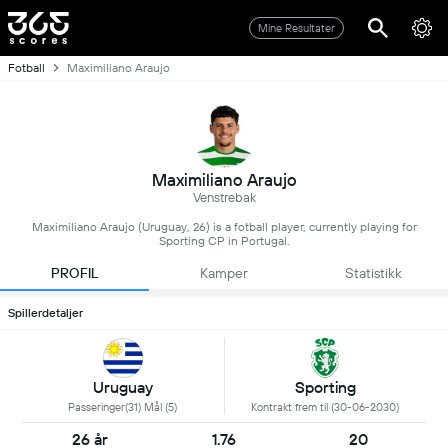
Mine Resultater
Fotball
Maximiliano Araujo
Maximiliano Araujo
Venstrebak
Maximiliano Araujo (Uruguay, 26) is a fotball player, currently playing for
Sporting CP in Portugal.
PROFIL
Kamper
Statistikk
Spillerdetaljer
Uruguay
Sporting
Passeringer(31) Mål (5)
Kontrakt frem til (30-06-2030)
26 år
1.76
20