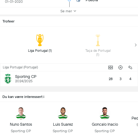
01-01-2020
Se mer
Trofeer
 Liga Portugal (1) 
 Taça de Portugal 
(1) 
Liga Portugal (Portugal)
Sporting CP
28
3
4
2024/2025
Du kan være interessert i
Ped
Nuno Santos
Luis Suarez
Goncalo Inacio
Sporting CP
Sporting CP
Sporting CP