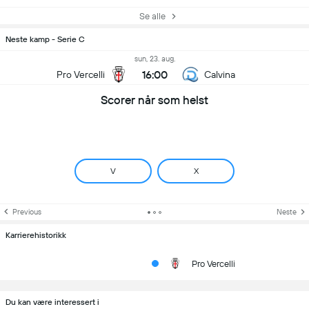
Se alle
Neste kamp - Serie C
sun, 23. aug.
16:00
Pro Vercelli
Calvina
Scorer når som helst
V
X
Previous
Neste
Karrierehistorikk
Pro Vercelli
Du kan være interessert i