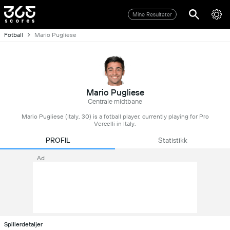
Mine Resultater
Fotball
Mario Pugliese
Mario Pugliese
Centrale midtbane
Mario Pugliese (Italy, 30) is a fotball player, currently playing for Pro
Vercelli in Italy.
PROFIL
Statistikk
Ad
Spillerdetaljer