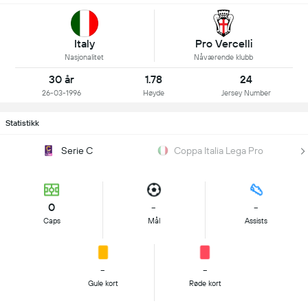
Italy
Pro Vercelli
Nasjonalitet
Nåværende klubb
30 år
1.78
24
26-03-1996
Høyde
Jersey Number
Statistikk
Serie C
Coppa Italia Lega Pro
0
-
-
Caps
Mål
Assists
-
-
Gule kort
Røde kort