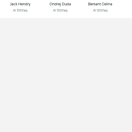
Jack Hendry
Ondrej Duda
Bersant Celina
Al Ettifaq
Al Ettifaq
Al Ettifaq