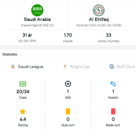
Saudi Arabia
Al Ettifaq
Passeringer(4) Mål (0)
Kontrakt frem til (30-06-2028)
31 år
1.70
33
25-08-1994
Høyde
Jersey Number
Statistikk
Saudi League
King's Cup
Gulf Club
20/34
1
1
Caps
Mål
Assists
6.4
0
0
Rating
Gule kort
Røde kort