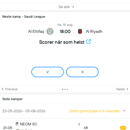
Se alle
Neste kamp - Saudi League
fre, 14. aug.
18:00
Al Ettifaq
Al Riyadh
Scorer når som helst
V
X
Previous
Neste
Siste kamper
23-05-2026 - 05-08-2026
Didn't participate in 6 matches
NEOM SC
1
21-05
68
6.9