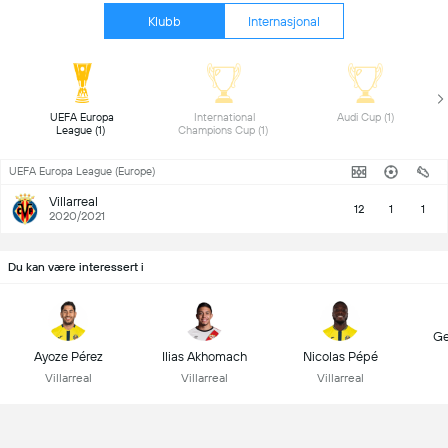
Klubb
Internasjonal
 UEFA Europa 
 International 
 Audi Cup (1) 
League (1) 
Champions Cup (1) 
UEFA Europa League (Europe)
Villarreal
12
1
1
2020/2021
Du kan være interessert i
Ge
Ayoze Pérez
Ilias Akhomach
Nicolas Pépé
Villarreal
Villarreal
Villarreal