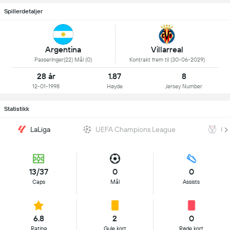
Spillerdetaljer
Argentina
Villarreal
Passeringer(22) Mål (0)
Kontrakt frem til (30-06-2029)
28 år
1.87
8
12-01-1998
Høyde
Jersey Number
Statistikk
LaLiga
UEFA Champions League
Co
13/37
0
0
Caps
Mål
Assists
6.8
2
0
Rating
Gule kort
Røde kort