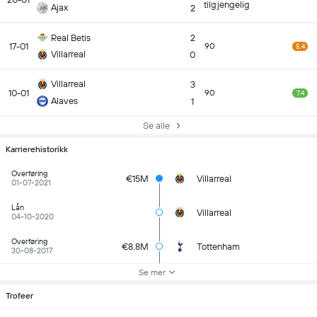
tilgjengelig
Ajax
2
Real Betis
2
17-01
90
5.4
Villarreal
0
Villarreal
3
10-01
90
7.4
Alaves
1
Se alle
Karrierehistorikk
Overføring
€15M
Villarreal
01-07-2021
Lån
Villarreal
04-10-2020
Overføring
€8.8M
Tottenham
30-08-2017
Se mer
Trofeer