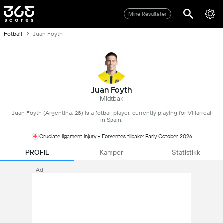
Mine Resultater
Fotball
Juan Foyth
Juan Foyth
Midtbak
Juan Foyth (Argentina, 28) is a fotball player, currently playing for Villarreal
in Spain.
Cruciate ligament injury - Forventes tilbake: Early October 2026
PROFIL
Kamper
Statistikk
Ad