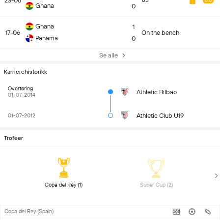
23-06
65
6.0
Ghana
0
Ghana
1
17-06
On the bench
Panama
0
Se alle
Karrierehistorikk
Overføring
Athletic Bilbao
01-07-2014
Athletic Club U19
01-07-2012
Trofeer
 Copa del Rey (1) 
 Super Cup (2) 
Copa del Rey (Spain)