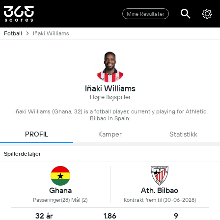
Mine Resultater
Fotball
Iñaki Williams
Iñaki Williams
Højre fløjspiller
Iñaki Williams (Ghana, 32) is a fotball player, currently playing for Athletic
Bilbao in Spain.
PROFIL
Kamper
Statistikk
Spillerdetaljer
Ghana
Ath. Bilbao
Passeringer(28) Mål (2)
Kontrakt frem til (30-06-2028)
32 år
1.86
9