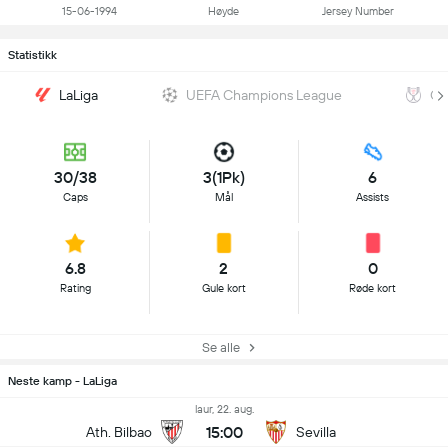
15-06-1994
Høyde
Jersey Number
Statistikk
LaLiga
UEFA Champions League
Co
30/38
3(1Pk)
6
Caps
Mål
Assists
6.8
2
0
Rating
Gule kort
Røde kort
Se alle
Neste kamp - LaLiga
laur, 22. aug.
15:00
Ath. Bilbao
Sevilla