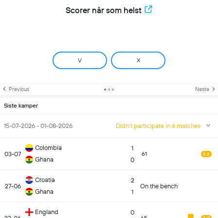
Scorer når som helst
V
X
Previous
Neste
Siste kamper
15-07-2026 - 01-08-2026
Didn't participate in 6 matches
Colombia
1
03-07
61
6.6
Ghana
0
Croatia
2
27-06
On the bench
Ghana
1
England
0