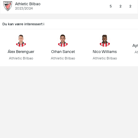
Athletic Bilbao
5
2
2
2023/2024
Du kan være interessert i
Ay
Álex Berenguer
Oihan Sancet
Nico Williams
At
Athletic Bilbao
Athletic Bilbao
Athletic Bilbao