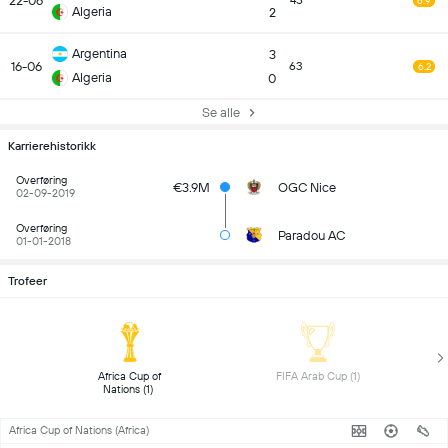
22-06
45
6.9
Algeria
2
Argentina
3
16-06
63
6.2
Algeria
0
Se alle
Karrierehistorikk
Overføring
€3.9M
OGC Nice
02-09-2019
Overføring
Paradou AC
01-01-2018
Trofeer
 Africa Cup of 
 FIFA Arab Cup (1) 
Nations (1) 
Africa Cup of Nations (Africa)