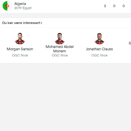
Algeria
2
0
0
2019 Egypt
Du kan være interessert i
S
Mohamed Abdel
Morgan Sanson
Jonathan Clauss
Monem
OGC Nice
OGC Nice
OGC Nice