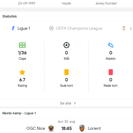
23-09-1999
Høyde
Jersey Number
Statistikk
Ligue 1
UEFA Champions League
UE
1/36
0
0
Caps
Mål
Assists
6.7
0
0
Rating
Gule kort
Røde kort
Se alle
Neste kamp - Ligue 1
laur, 22. aug.
18:45
OGC Nice
Lorient