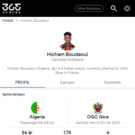
Mine Resultater
Fotball
Hicham Boudaoui
Hicham Boudaoui
Centrale midtbane
Hicham Boudaoui (Algeria, 26) is a fotball player, currently playing for OGC
Nice in France.
PROFIL
Kamper
Statistikk
Spillerdetaljer
Algeria
OGC Nice
Passeringer(34) Mål (0)
Kontrakt frem til (30-06-2027)
26 år
1.75
6