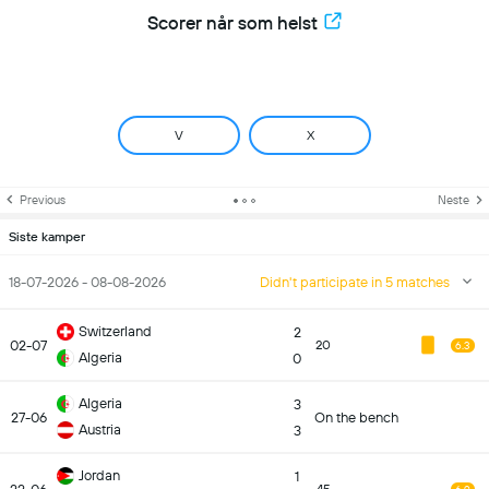
Scorer når som helst
V
X
Previous
Neste
Siste kamper
18-07-2026 - 08-08-2026
Didn't participate in 5 matches
Switzerland
2
02-07
20
6.3
Algeria
0
Algeria
3
27-06
On the bench
Austria
3
Jordan
1