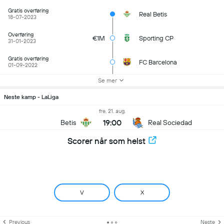
Gratis overføring
Real Betis
18-07-2023
Overføring
€1M
Sporting CP
31-01-2023
Gratis overføring
FC Barcelona
01-09-2022
Se mer
Neste kamp - LaLiga
fre, 21. aug.
19:00
Betis
Real Sociedad
Scorer når som helst
V
X
Previous
Neste