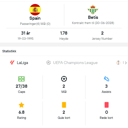
Betis
Spain
Kontrakt frem til (30-06-2028)
Passeringer(4) Mål (0)
31 år
1.78
2
19-03-1995
Høyde
Jersey Number
Statistikk
LaLiga
UEFA Champions League
UE
27/38
2
3
Caps
Mål
Assists
6.8
2
0
Rating
Gule kort
Røde kort