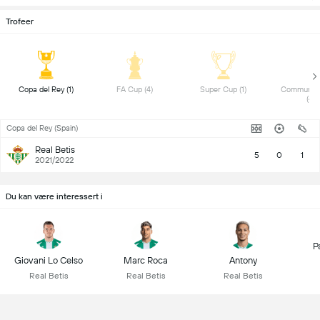
Trofeer
 Copa del Rey (1) 
 FA Cup (4) 
 Super Cup (1) 
 Community 
(4) 
Copa del Rey (Spain)
Real Betis
5
0
1
2021/2022
Du kan være interessert i
P
Giovani Lo Celso
Marc Roca
Antony
Real Betis
Real Betis
Real Betis