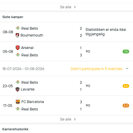
Se alle
Siste kamper
Real Betis
2
Statistikken er enda ikke
08-08
tilgjengelig
Bournemouth
2
Arsenal
1
05-08
90
7.0
Real Betis
3
18-07-2026 - 01-08-2026
Didn't participate in 5 matches
Real Betis
2
23-05
90
6.6
Levante
1
FC Barcelona
3
17-05
90
5.0
Real Betis
1
Se alle
Karrierehistorikk