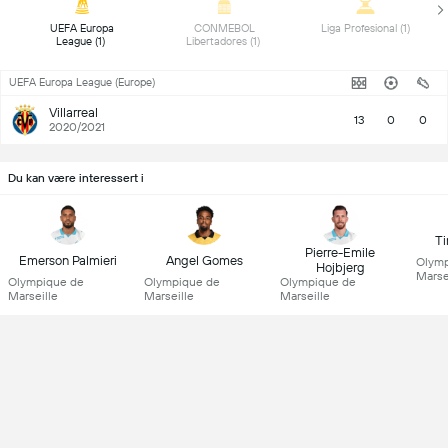
 UEFA Europa 
 CONMEBOL 
 Liga Profesional (1) 
League (1) 
Libertadores (1) 
UEFA Europa League (Europe)
Villarreal
13
0
0
2020/2021
Du kan være interessert i
T
Pierre-Emile
Emerson Palmieri
Angel Gomes
Olymp
Hojbjerg
Marse
Olympique de
Olympique de
Olympique de
Marseille
Marseille
Marseille