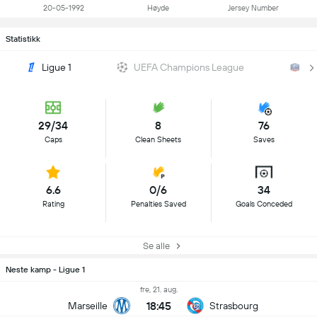
20-05-1992
Høyde
Jersey Number
Statistikk
Ligue 1
UEFA Champions League
Co
29/34
8
76
Caps
Clean Sheets
Saves
6.6
0/6
34
Rating
Penalties Saved
Goals Conceded
Se alle
Neste kamp - Ligue 1
fre, 21. aug.
18:45
Marseille
Strasbourg