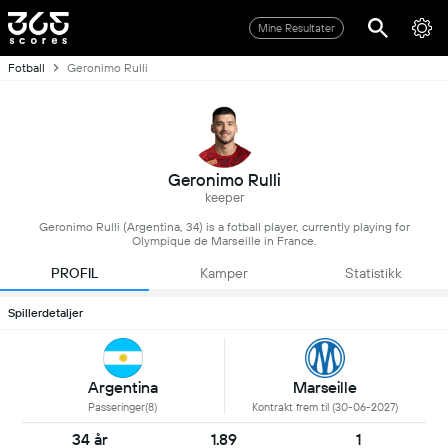
Mine Resultater
Fotball
Geronimo Rulli
Geronimo Rulli
keeper
Geronimo Rulli (Argentina, 34) is a fotball player, currently playing for
Olympique de Marseille in France.
PROFIL
Kamper
Statistikk
Spillerdetaljer
Argentina
Marseille
Passeringer(8)
Kontrakt frem til (30-06-2027)
34 år
1.89
1