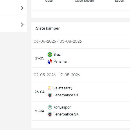
Caps
Clean Sheets
Saves
S
Siste kamper
06-06-2026 - 05-08-2026
Brazil
31-05
Panama
02-05-2026 - 17-05-2026
Galatasaray
26-04
Fenerbahçe SK
Konyaspor
21-04
Fenerbahçe SK
S