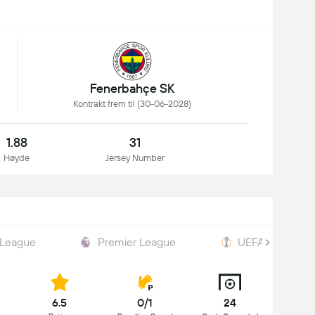
Fenerbahçe SK
Kontrakt frem til (30-06-2028)
1.88
31
Høyde
Jersey Number
 League
Premier League
UEFA Europa L
6.5
0/1
24