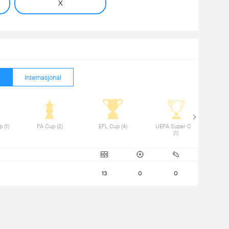
X
Internasjonal
 Club World Cup (1) 
 FA Cup (2) 
 EFL Cup (4) 
 UEFA Super Cup 
(1) 
13
0
0