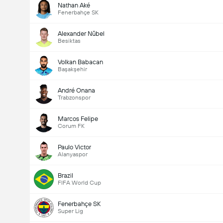
Nathan Aké
Fenerbahçe SK
Alexander Nübel
Besiktas
Volkan Babacan
Başakşehir
André Onana
Trabzonspor
Marcos Felipe
Corum FK
Paulo Victor
Alanyaspor
Brazil
FIFA World Cup
Fenerbahçe SK
Super Lig