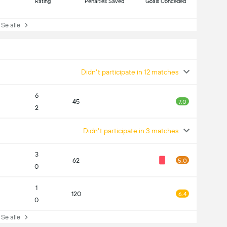
Rating
Penalties Saved
Goals Conceded
e alle
Didn't participate in 12 matches
6
45
7.0
2
Didn't participate in 3 matches
3
62
5.0
0
1
120
6.4
0
e alle