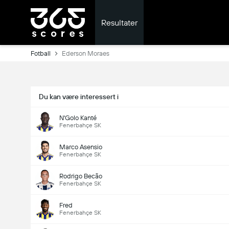
Resultater
Fotball
Ederson Moraes
Du kan være interessert i
N'Golo Kanté
Fenerbahçe SK
Marco Asensio
Fenerbahçe SK
Rodrigo Becão
Fenerbahçe SK
Fred
Fenerbahçe SK