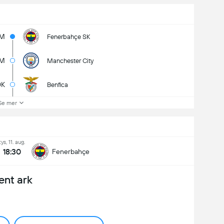
1M
Fenerbahçe SK
M
Manchester City
0K
Benfica
Se mer
tys, 11. aug.
18:30
Fenerbahçe
ent ark