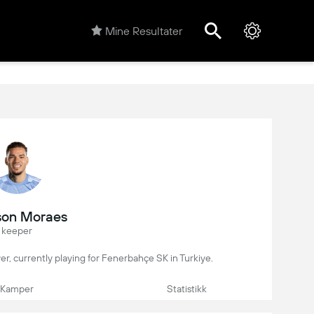
Mine Resultater
son Moraes
keeper
ayer, currently playing for Fenerbahçe SK in Turkiye.
Kamper
Statistikk