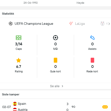
24-06-1992
Høyde
Statistikk
UEFA Champions League
LaLiga
Co
3/14
0
0
Caps
Mål
Assists
6.7
0
0
Rating
Gule kort
Røde kort
Se alle
Siste kamper
Spain
3
02-07
90
6.0
Austria
0