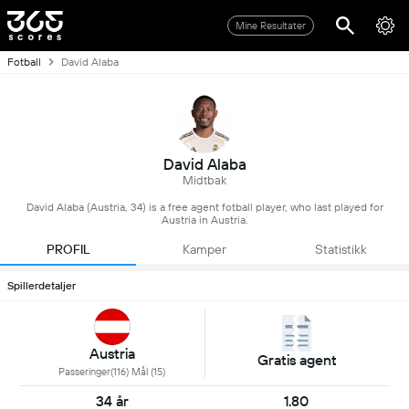
Mine Resultater
Fotball
David Alaba
David Alaba
Midtbak
David Alaba (Austria, 34) is a free agent fotball player, who last played for
Austria in Austria.
PROFIL
Kamper
Statistikk
Spillerdetaljer
Austria
Gratis agent
Passeringer(116) Mål (15)
34 år
1.80