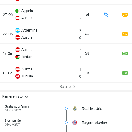
Algeria
3
27-06
61
6.9
Austria
3
Argentina
2
22-06
66
6.5
Austria
0
Austria
3
17-06
58
7.0
Jordan
1
Austria
1
01-06
45
7.0
Tunisia
0
Se alle
Karrierehistorikk
Gratis overføring
Real Madrid
01-07-2021
Slutt på lån
Bayern Munich
01-07-2011