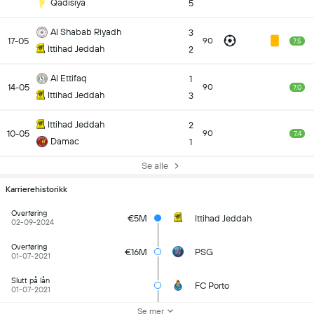
Qadisiya
5
Al Shabab Riyadh
3
17-05
90
7.5
Ittihad Jeddah
2
Al Ettifaq
1
14-05
90
7.0
Ittihad Jeddah
3
Ittihad Jeddah
2
10-05
90
7.4
Damac
1
Se alle
Karrierehistorikk
Overføring
€5M
Ittihad Jeddah
02-09-2024
Overføring
€16M
PSG
01-07-2021
Slutt på lån
FC Porto
01-07-2021
Se mer