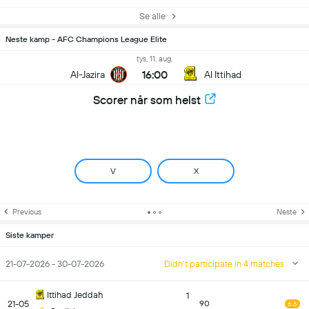
Se alle
Neste kamp - AFC Champions League Elite
tys, 11. aug.
16:00
Al-Jazira
Al Ittihad
Scorer når som helst
V
X
Previous
Neste
Siste kamper
21-07-2026 - 30-07-2026
Didn't participate in 4 matches
Ittihad Jeddah
1
21-05
90
6.6