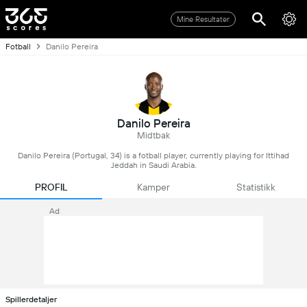
Mine Resultater
Fotball
Danilo Pereira
Danilo Pereira
Midtbak
Danilo Pereira (Portugal, 34) is a fotball player, currently playing for Ittihad
Jeddah in Saudi Arabia.
PROFIL
Kamper
Statistikk
Ad
Spillerdetaljer