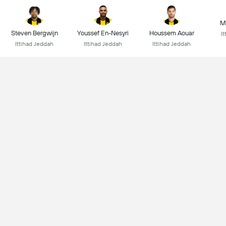
M
Steven Bergwijn
Youssef En-Nesyri
Houssem Aouar
I
Ittihad Jeddah
Ittihad Jeddah
Ittihad Jeddah