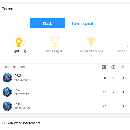
Trofeer
Klubb
Internasjonal
 Ligue 1 (3) 
 Saudi League (1) 
 Coupe de France 
(2) 
Ligue 1 (France)
PSG
26
0
0
2023/2024
PSG
33
2
0
2022/2023
PSG
27
5
0
2021/2022
Du kan være interessert i