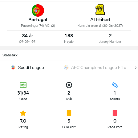
Portugal
Al Ittihad
Passeringer(74) Mål (2)
Kontrakt frem til (30-06-2027)
34 år
1.88
2
09-09-1991
Høyde
Jersey Number
Statistikk
Saudi League
AFC Champions League Elite
31/34
2
1
Caps
Mål
Assists
7.0
5
0
Rating
Gule kort
Røde kort