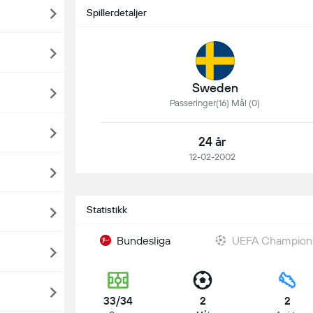
Spillerdetaljer
Sweden
Passeringer(16) Mål (0)
24 år
12-02-2002
Statistikk
Bundesliga
UEFA Champion
33/34
2
2