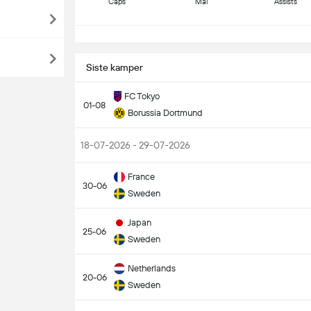
Caps
Mål
Assists
S
Siste kamper
FC Tokyo
01-08
Borussia Dortmund
18-07-2026 - 29-07-2026
France
30-06
Sweden
Japan
25-06
Sweden
Netherlands
20-06
Sweden
S