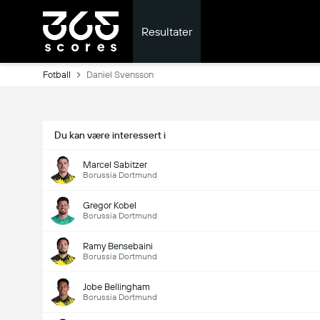
Resultater
Fotball
Daniel Svensson
Du kan være interessert i
Marcel Sabitzer
Borussia Dortmund
Gregor Kobel
Borussia Dortmund
Ramy Bensebaini
Borussia Dortmund
Jobe Bellingham
Borussia Dortmund