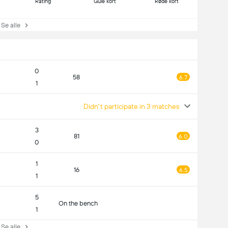
Rating
Gule kort
Røde kort
e alle
0
58
6.7
1
Didn't participate in 3 matches
3
81
6.0
0
1
16
6.5
1
5
On the bench
1
e alle