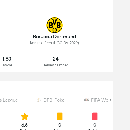
Borussia Dortmund
Kontrakt frem til (30-06-2029)
1.83
24
Høyde
Jersey Number
s League
DFB-Pokal
FIFA World Cup
6.8
0
0