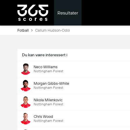
Resultater
Fotball
Callum Hudson-Odoi
Du kan være interessert i
Neco Williams
Nottingham Forest
Morgan Gibbs-White
Nottingham Forest
Nikola Milenkovic
Nottingham Forest
Chris Wood
Nottingham Forest