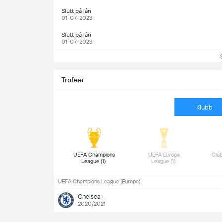
Slutt på lån
01-07-2023
Slutt på lån
01-07-2023
Trofeer
Klubb
 UEFA Champions 
 UEFA Europa 
League (1) 
League (1) 
UEFA Champions League (Europe)
Chelsea
2020/2021