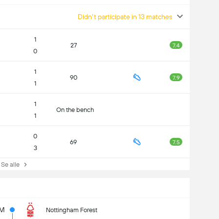
Didn't participate in 13 matches
1
27
7.4
0
1
90
7.9
1
1
On the bench
1
0
69
7.5
3
e alle
5M
Nottingham Forest