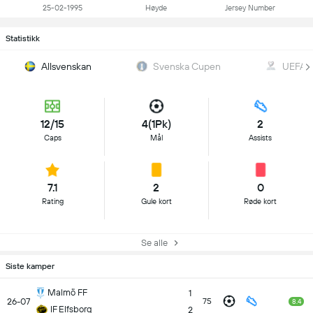
25-02-1995
Høyde
Jersey Number
Statistikk
Allsvenskan
Svenska Cupen
UEFA W
12/15
4(1Pk)
2
Caps
Mål
Assists
7.1
2
0
Rating
Gule kort
Røde kort
Se alle
Siste kamper
Malmö FF
1
26-07
75
8.4
IF Elfsborg
2