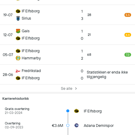
IF Elfsborg
1
19-07
28
5.5
Sirius
3
Gais
1
12-07
21
6.6
IF Elfsborg
0
IF Elfsborg
1
05-07
68
7.3
Hammarby
2
Fredrikstad
0
Statistikken er enda ikke
28-06
tilgjengelig
IF Elfsborg
0
Se alle
Karrierehistorikk
Gratis overføring
IF Elfsborg
21-03-2024
Overføring
€3.6M
Adana Demirspor
02-09-2023