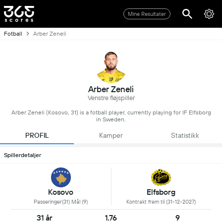
Mine Resultater
Fotball
Arber Zeneli
Arber Zeneli
Venstre fløjspiller
Arber Zeneli (Kosovo, 31) is a fotball player, currently playing for IF Elfsborg
in Sweden.
PROFIL
Kamper
Statistikk
Spillerdetaljer
Kosovo
Elfsborg
Passeringer(31) Mål (9)
Kontrakt frem til (31-12-2027)
31 år
1.76
9