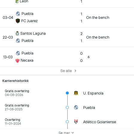
Leon
1
Puebla
1
03-04
On the bench
FC Juarez
1
Santos Laguna
2
22-03
On the bench
Puebla
1
Puebla
0
13-03
6
Necaxa
0
Se alle
Karrierehistorikk
Gratis overføring
U. Espanola
04-08-2026
Gratis overføring
Puebla
27-08-2025
Overføring
Atlético Goianiense
11-01-2024
Se mer