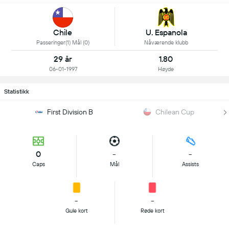
Chile
U. Espanola
Passeringer(1) Mål (0)
Nåværende klubb
29 år
1.80
06-01-1997
Høyde
Statistikk
First Division B
Chilean Cup
0
-
-
Caps
Mål
Assists
-
-
Gule kort
Røde kort