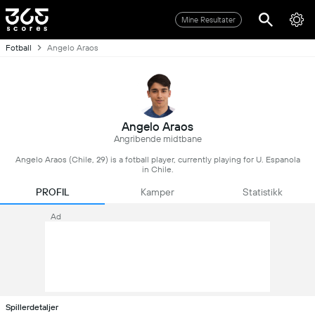
Mine Resultater
Fotball
Angelo Araos
Angelo Araos
Angribende midtbane
Angelo Araos (Chile, 29) is a fotball player, currently playing for U. Espanola
in Chile.
PROFIL
Kamper
Statistikk
Ad
Spillerdetaljer