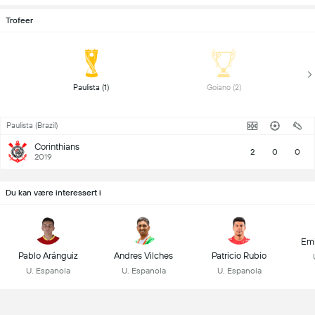
Trofeer
 Paulista (1) 
 Goiano (2) 
Paulista (Brazil)
Corinthians
2
0
0
2019
Du kan være interessert i
Emi
Pablo Aránguiz
Andres Vilches
Patricio Rubio
U. Espanola
U. Espanola
U. Espanola