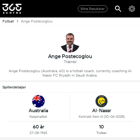
Mine Resultater
Fotball
Ange Postecoglou
Ange Postecoglou
Træner
Ange Postecoglou (Australia, 60) is a fotball coach, currently coaching Al
Nassr FC Riyadh in Saudi Arabia.
Spillerdetaljer
Al-Nassr
Australia
Kontrakt frem til (30-06-2028)
Nasjonalitet
60 år
10
27-08-1965
Trofeer