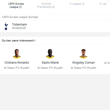
 UEFA Europa 
 Scottish 
 J1 League (1) 
League (1) 
Premiership (2) 
UEFA Europa League (Europe)
Tottenham
2024/2025
Du kan være interessert i
Cristiano Ronaldo
Sadio Mané
Kingsley Coman
Al N
Al Nassr FC Riyadh
Al Nassr FC Riyadh
Al Nassr FC Riyadh