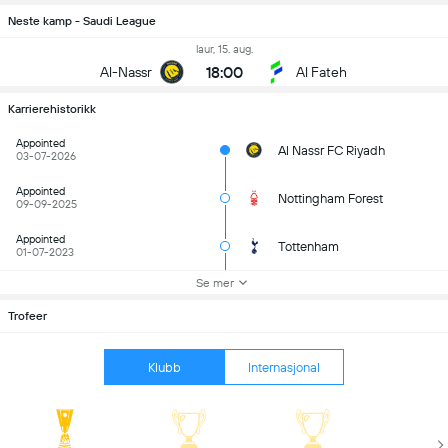
Neste kamp - Saudi League
laur, 15. aug.
18:00
Al-Nassr
Al Fateh
Karrierehistorikk
Appointed
Al Nassr FC Riyadh
03-07-2026
Appointed
Nottingham Forest
09-09-2025
Appointed
Tottenham
01-07-2023
Se mer
Trofeer
Klubb
Internasjonal