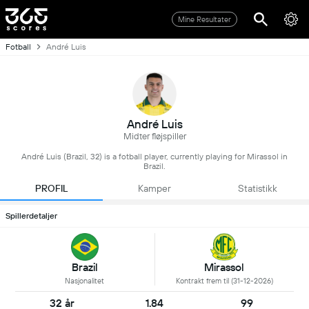
Mine Resultater
Fotball
André Luis
André Luis
Midter fløjspiller
André Luis (Brazil, 32) is a fotball player, currently playing for Mirassol in
Brazil.
PROFIL
Kamper
Statistikk
Spillerdetaljer
Brazil
Mirassol
Nasjonalitet
Kontrakt frem til (31-12-2026)
32 år
1.84
99