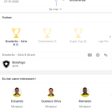
Moreirense
07-10-2020
Se mer
Trofeer
 Brasileirão - Série 
 Catarinense (1) 
 Super Cup (2) 
B (1) 
Brasileirão - Série B (Brazil)
Botafogo
2015
Du kan være interessert i
Eduardo
Gustavo Silva
Reinaldo
Mirassol
Mirassol
Mirassol