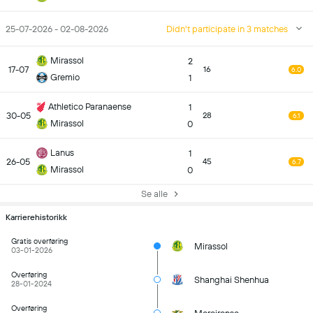
25-07-2026 - 02-08-2026
Didn't participate in 3 matches
Mirassol
2
17-07
16
6.0
Gremio
1
Athletico Paranaense
1
30-05
28
6.1
Mirassol
0
Lanus
1
26-05
45
6.7
Mirassol
0
Se alle
Karrierehistorikk
Gratis overføring
Mirassol
03-01-2026
Overføring
Shanghai Shenhua
28-01-2024
Overføring