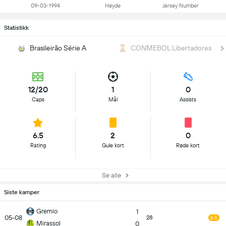
09-03-1994
Høyde
Jersey Number
Statistikk
Brasileirão Série A
CONMEBOL Libertadores
12/20
1
0
Caps
Mål
Assists
6.5
2
0
Rating
Gule kort
Røde kort
Se alle
Siste kamper
Gremio
1
05-08
28
6.5
Mirassol
0