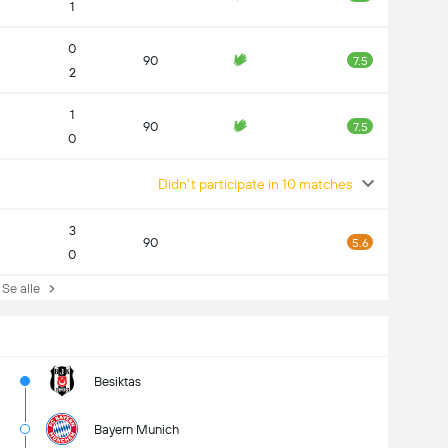
1
0
90
7.5
2
1
90
7.5
0
Didn't participate in 10 matches
3
90
5.6
0
e alle
Besiktas
Bayern Munich