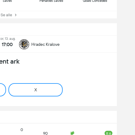
Saves
Penalties Saved
Goals Conceded
e alle
tor, 13. aug.
17:00
Hradec Kralove
ent ark
X
0
90
8.6