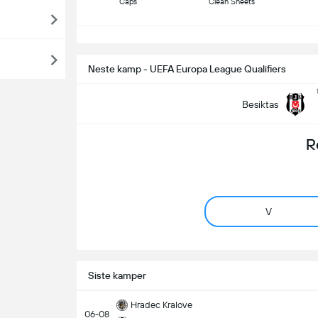
Caps
Clean Sheets
S
Neste kamp - UEFA Europa League Qualifiers
Besiktas
R
V
Siste kamper
Hradec Kralove
06-08