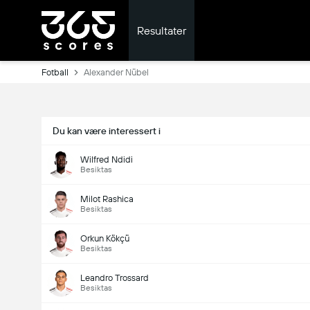
Resultater
Fotball
Alexander Nübel
Du kan være interessert i
Wilfred Ndidi
Besiktas
Milot Rashica
Besiktas
Orkun Kökçü
Besiktas
Leandro Trossard
Besiktas