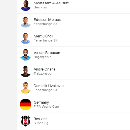
Moatasem Al-Musrati
Besiktas
Ederson Moraes
Fenerbahçe SK
Mert Günok
Fenerbahçe SK
Volkan Babacan
Başakşehir
André Onana
Trabzonspor
Dominik Livakovic
Fenerbahçe SK
Germany
FIFA World Cup
Besiktas
Super Lig