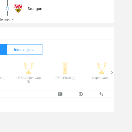
Stuttgart
Se mer
Internasjonal
 Club World Cup (1) 
 UEFA Super Cup 
 DFB-Pokal (2) 
 Super Cup (1) 
(1) 