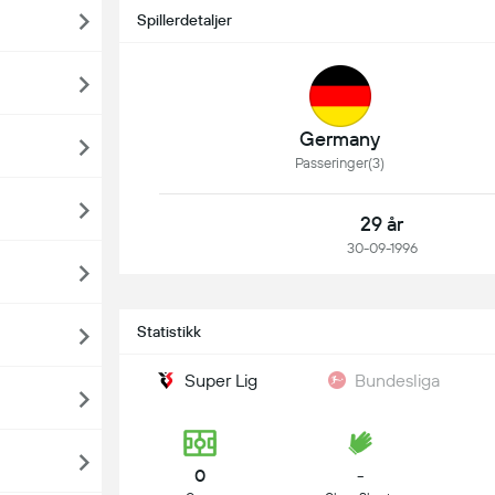
Spillerdetaljer
Germany
Passeringer(3)
29 år
30-09-1996
Statistikk
Super Lig
Bundesliga
0
-