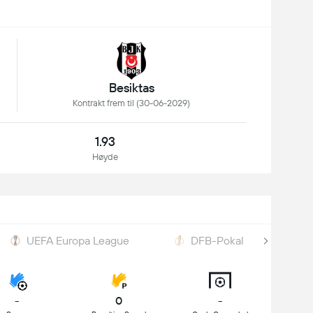
Besiktas
Kontrakt frem til (30-06-2029)
1.93
Høyde
UEFA Europa League
DFB-Pokal
U
-
0
-