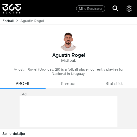
Mine Resultater
Fotball
Agustín Rogel
Agustín Rogel
Midtbak
Agustín Rogel (Uruguay, 28) is a fotball player, currently playing for
Nacional in Uruguay.
PROFIL
Kamper
Statistikk
Ad
Spillerdetaljer