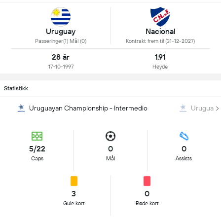
Uruguay
Nacional
Passeringer(1) Mål (0)
Kontrakt frem til (31-12-2027)
28 år
1.91
17-10-1997
Høyde
Statistikk
Uruguayan Championship - Intermedio
Uruguaya
5/22
0
0
Caps
Mål
Assists
3
0
Gule kort
Røde kort