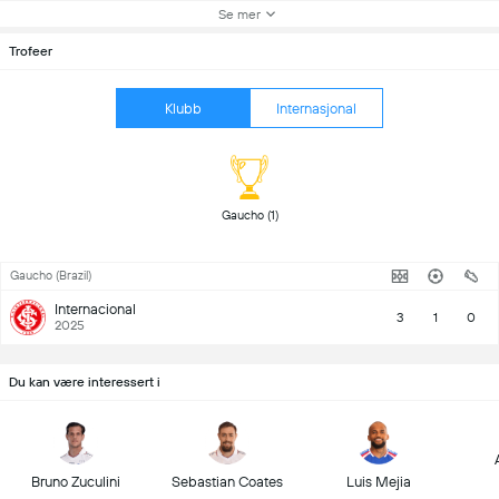
Se mer
Trofeer
Klubb
Internasjonal
 Gaucho (1) 
Gaucho (Brazil)
Internacional
3
1
0
2025
Du kan være interessert i
Bruno Zuculini
Sebastian Coates
Luis Mejia