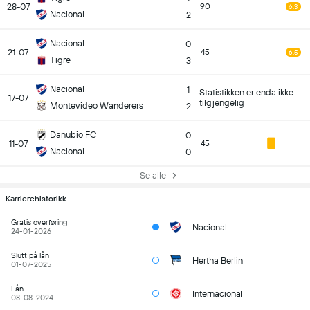
28-07
90
6.3
Nacional
2
Nacional
0
21-07
45
6.5
Tigre
3
Nacional
1
Statistikken er enda ikke
17-07
tilgjengelig
Montevideo Wanderers
2
Danubio FC
0
11-07
45
Nacional
0
Se alle
Karrierehistorikk
Gratis overføring
Nacional
24-01-2026
Slutt på lån
Hertha Berlin
01-07-2025
Lån
Internacional
08-08-2024