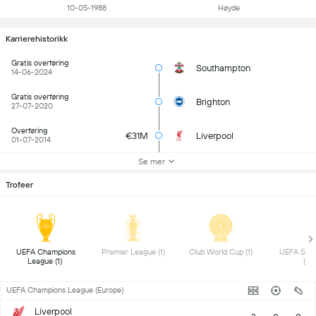
10-05-1988
Høyde
Karrierehistorikk
Gratis overføring
Southampton
14-06-2024
Gratis overføring
Brighton
27-07-2020
Overføring
€31M
Liverpool
01-07-2014
Se mer
Trofeer
 UEFA Champions 
 Premier League (1) 
 Club World Cup (1) 
 UEFA Supe
League (1) 
(1) 
UEFA Champions League (Europe)
Liverpool