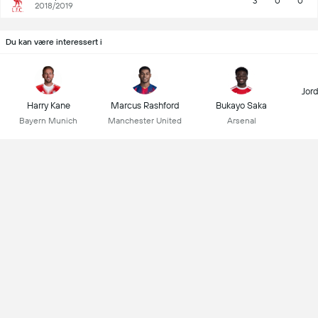
3
0
0
2018/2019
Du kan være interessert i
Jor
Harry Kane
Marcus Rashford
Bukayo Saka
Bayern Munich
Manchester United
Arsenal