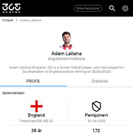
Mine Resultater
Fotball
Adam Lallana
Adam Lallana
Angribende midtbane
Adam Lallana (England, 38) is a former fotball player, who last played for
Southampton in England before retiring on 25/06/2025
PROFIL
Statistikk
Spillerdetaljer
England
Pensjonert
Passeringer(34) Mål (3)
25-06-2025
38 år
1.72