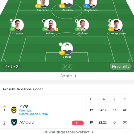
6.8
6.6
7.6
Paananen
Mendolin
Karjalainen
22
66
5
16
7.0
7.4
7.1
6.5
T. Kaukua
Pirinen
Pitkänen
O. Kemppainen
6.7
Santos
4 - 3 - 3
Nationality
Se alle
Aktuelle tabellposisjoner
P
F:A
+/-
P
KuPS
1
19
34:17
17
40
Won title
Championship Group
AC Oulu
5
19
22:22
0
30
0 - 1
Veikkausliiga tabelloversikt