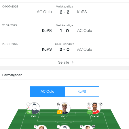
04-07-2025
Veikkausliiga
2 - 2
AC Oulu
KuPS
12-04-2025
Veikkausliiga
1 - 0
KuPS
AC Oulu
25-03-2025
Club Friendlies
2 - 0
KuPS
AC Oulu
Se alle
Formasjoner
AC Oulu
KuPS
26
11
7.0
6.9
7.5
Kallio
Körkkö
Ghezali
6
7