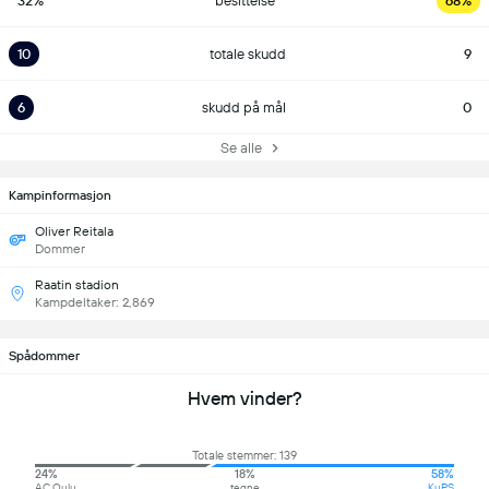
32%
besittelse
68%
10
totale skudd
9
6
skudd på mål
0
Se alle
Kampinformasjon
Oliver Reitala
Dommer
Raatin stadion
Kampdeltaker: 2,869
Spådommer
Hvem vinder?
Totale stemmer: 139
24%
18%
58%
AC Oulu
tegne
KuPS