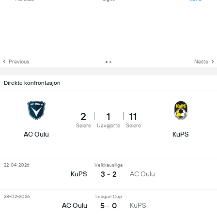
Previous
Neste
Direkte konfrontasjon
2
1
11
Seiere
Uavgjorte
Seiere
AC Oulu
KuPS
22-04-2026
Veikkausliiga
3 - 2
KuPS
AC Oulu
28-02-2026
League Cup
5 - 0
AC Oulu
KuPS