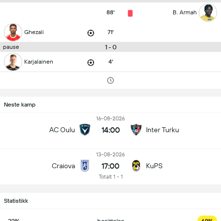
88'
B. Armah
Ghezali
71'
1 - 0
pause
Karjalainen
4'
Neste kamp
16-08-2026
14:00
AC Oulu
Inter Turku
13-08-2026
17:00
Craiova
KuPS
Totalt 1 - 1
Statistikk