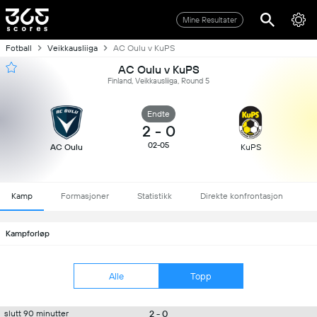
Mine Resultater
Fotball
Veikkausliiga
AC Oulu v KuPS
AC Oulu v KuPS
Finland, Veikkausliiga, Round 5
Endte
2
-
0
02-05
AC Oulu
KuPS
Kamp
Formasjoner
Statistikk
Direkte konfrontasjon
Kampforløp
Alle
Topp
2 - 0
slutt 90 minutter