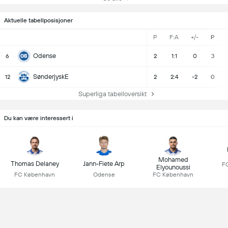
Aktuelle tabellposisjoner
P
F:A
+/-
P
Odense
6
2
1:1
0
3
SønderjyskE
12
2
2:4
-2
0
Superliga tabelloversikt
Du kan være interessert i
Mohamed
Thomas Delaney
Jann-Fiete Arp
F
Elyounoussi
FC København
Odense
FC København