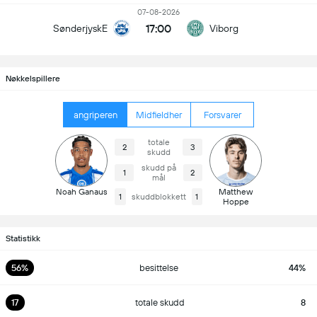
07-08-2026
17:00
SønderjyskE
Viborg
Nøkkelspillere
angriperen
Midfieldher
Forsvarer
totale
2
3
skudd
skudd på
1
2
mål
Noah Ganaus
Matthew
1
skuddblokkett
1
Hoppe
Statistikk
56%
besittelse
44%
17
totale skudd
8