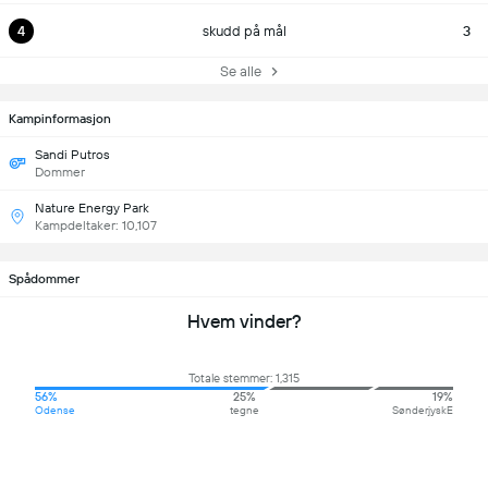
4
skudd på mål
3
Se alle
Kampinformasjon
Sandi Putros
Dommer
Nature Energy Park
Kampdeltaker: 10,107
Spådommer
Hvem vinder?
Totale stemmer: 1,315
56%
25%
19%
Odense
tegne
SønderjyskE