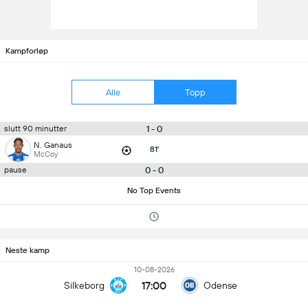
Kampforløp
Alle
Topp
1 - 0
slutt 90 minutter
N. Ganaus
81'
McCoy
0 - 0
pause
No Top Events
Neste kamp
10-08-2026
17:00
Silkeborg
Odense